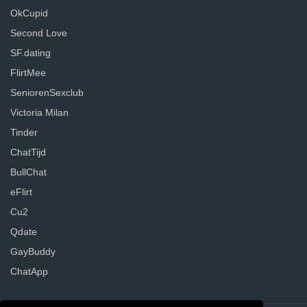
OkCupid
Second Love
SF.dating
FlirtMee
SeniorenSexclub
Victoria Milan
Tinder
ChatTijd
BullChat
eFlirt
Cu2
Qdate
GayBuddy
ChatApp