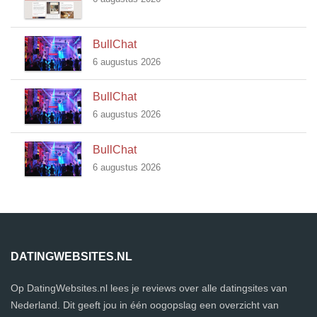
BullChat
6 augustus 2026
BullChat
6 augustus 2026
BullChat
6 augustus 2026
DATINGWEBSITES.NL
Op DatingWebsites.nl lees je reviews over alle datingsites van
Nederland. Dit geeft jou in één oogopslag een overzicht van