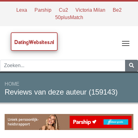
Lexa
Parship
Cu2
Victoria Milan
Be2
50plusMatch
DatingWebsites.nl
Tog
HOME
Reviews van deze auteur (159143)