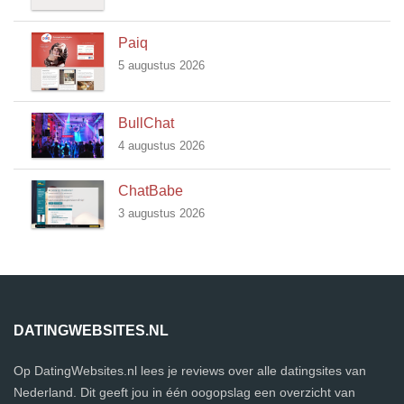
Paiq
5 augustus 2026
BullChat
4 augustus 2026
ChatBabe
3 augustus 2026
DATINGWEBSITES.NL
Op DatingWebsites.nl lees je reviews over alle datingsites van
Nederland. Dit geeft jou in één oogopslag een overzicht van