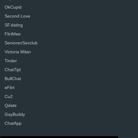
OkCupid
Second Love
SF.dating
FlirtMee
SeniorenSexclub
Victoria Milan
Tinder
ChatTijd
BullChat
eFlirt
Cu2
Qdate
GayBuddy
ChatApp