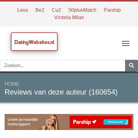
Lexa
Be2
Cu2
50plusMatch
Parship
Victoria Milan
DatingWebsites.nl
Tog
HOME
Reviews van deze auteur (160654)