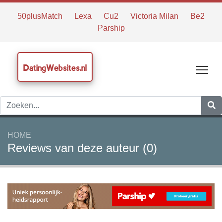
50plusMatch
Lexa
Cu2
Victoria Milan
Be2
Parship
DatingWebsites.nl
Tog
HOME
Reviews van deze auteur (0)