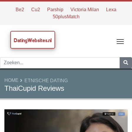
Be2
Cu2
Parship
Victoria Milan
Lexa
50plusMatch
DatingWebsites.nl
Tog
HOME
ETNISCHE DATING
ThaiCupid Reviews