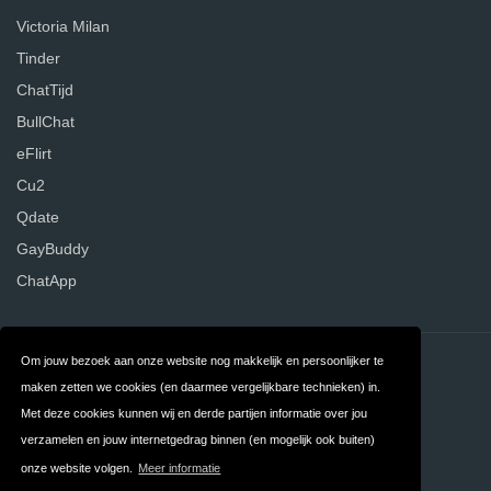
Victoria Milan
Tinder
ChatTijd
BullChat
eFlirt
Cu2
Qdate
GayBuddy
ChatApp
Om jouw bezoek aan onze website nog makkelijk en persoonlijker te
Contact
Over ons
maken zetten we cookies (en daarmee vergelijkbare technieken) in.
Privacy
Algemene
Met deze cookies kunnen wij en derde partijen informatie over jou
verzamelen en jouw internetgedrag binnen (en mogelijk ook buiten)
Voorwaarden
onze website volgen.
Meer informatie
FAQ
Nederland