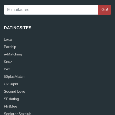
DATINGSITES
Lexa
Parship
e-Matching
Knuz
Be2
50plusMatch
OkCupid
Second Love
SF.dating
FlirtMee
SeniorenSexclub