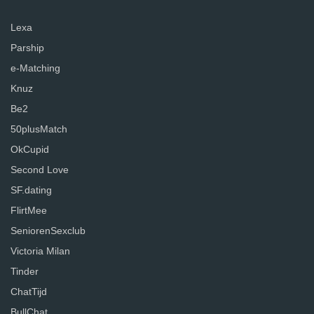
Lexa
Parship
e-Matching
Knuz
Be2
50plusMatch
OkCupid
Second Love
SF.dating
FlirtMee
SeniorenSexclub
Victoria Milan
Tinder
ChatTijd
BullChat