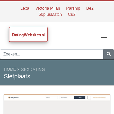
Lexa
Victoria Milan
Parship
Be2
50plusMatch
Cu2
DatingWebsites.nl
Tog
HOME
SEXDATING
Sletplaats