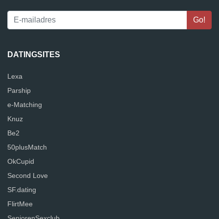
DATINGSITES
Lexa
Parship
e-Matching
Knuz
Be2
50plusMatch
OkCupid
Second Love
SF.dating
FlirtMee
SeniorenSexclub