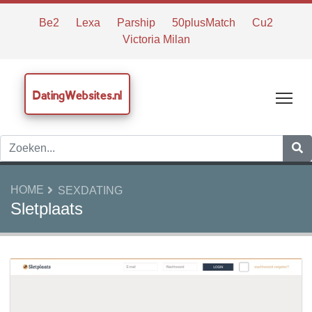
Be2
Lexa
Parship
50plusMatch
Cu2
Victoria Milan
DatingWebsites.nl
Tog
HOME
SEXDATING
Sletplaats