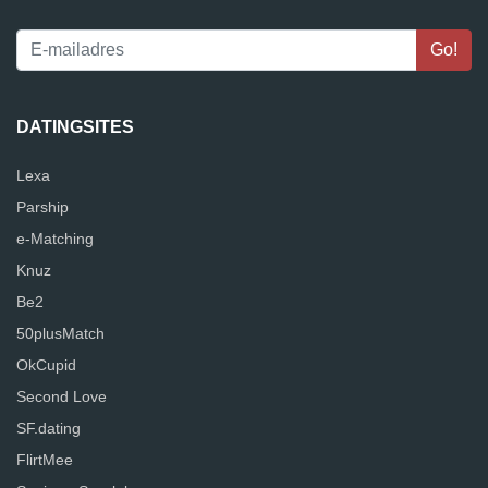
DATINGSITES
Lexa
Parship
e-Matching
Knuz
Be2
50plusMatch
OkCupid
Second Love
SF.dating
FlirtMee