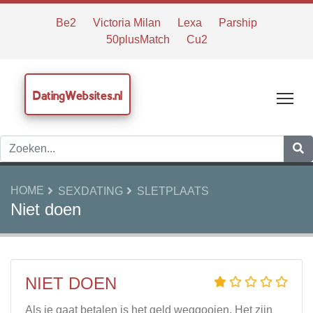
Be2
Victoria Milan
Lexa
Parship
50plusMatch
Cu2
DatingWebsites.nl
Tog
HOME
SEXDATING
SLETPLAATS
Niet doen
NIET DOEN
Als je gaat betalen is het geld weggooien. Het zijn