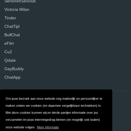
SeniorenSexclub
Victoria Milan
Tinder
ChatTijd
BullChat
eFlirt
Cu2
Qdate
GayBuddy
ChatApp
Om jouw bezoek aan onze website nog makkelijk en persoonlijker te
Contact
Over ons
maken zetten we cookies (en daarmee vergelijkbare technieken) in.
Privacy
Algemene
Met deze cookies kunnen wij en derde partijen informatie over jou
verzamelen en jouw internetgedrag binnen (en mogelijk ook buiten)
Voorwaarden
onze website volgen.
Meer informatie
FAQ