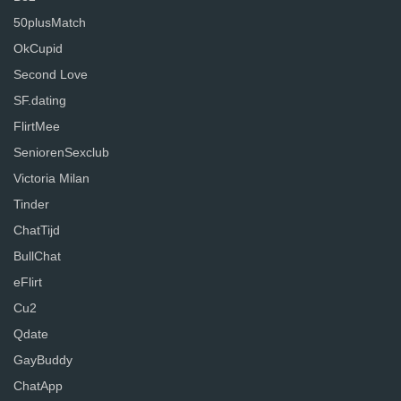
50plusMatch
OkCupid
Second Love
SF.dating
FlirtMee
SeniorenSexclub
Victoria Milan
Tinder
ChatTijd
BullChat
eFlirt
Cu2
Qdate
GayBuddy
ChatApp