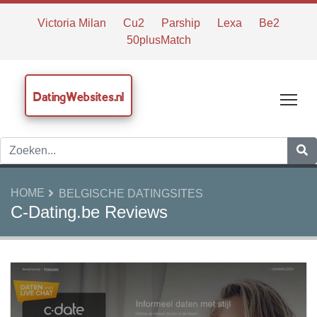
Victoria Milan
Cu2
Parship
Lexa
Be2
50plusMatch
DatingWebsites.nl
Tog
HOME
BELGISCHE DATINGSITES
C-Dating.be Reviews