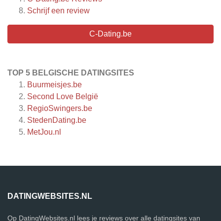
Schrijf een review
C-Dating.be
TOP 5 BELGISCHE DATINGSITES
Buurmeisjes.be
Second Love België
RegioSwingers.be
StedenDating.be
MetJou.nl
DATINGWEBSITES.NL
Op DatingWebsites.nl lees je reviews over alle datingsites van