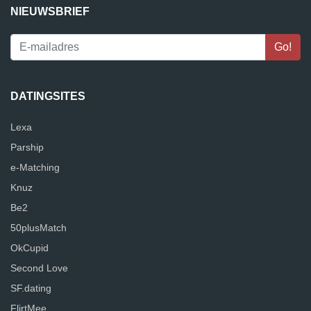
NIEUWSBRIEF
DATINGSITES
Lexa
Parship
e-Matching
Knuz
Be2
50plusMatch
OkCupid
Second Love
SF.dating
FlirtMee