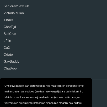
SeniorenSexclub
Victoria Milan
Tinder
ChatTijd
BullChat
eFlirt
Cu2
Qdate
GayBuddy
ChatApp
Om jouw bezoek aan onze website nog makkelijk en persoonlijker te
Contact
Over ons
maken zetten we cookies (en daarmee vergelijkbare technieken) in.
Privacy
Algemene
Met deze cookies kunnen wij en derde partijen informatie over jou
verzamelen en jouw internetgedrag binnen (en mogelijk ook buiten)
Voorwaarden