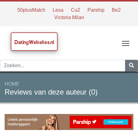
50plusMatch
Lexa
Cu2
Parship
Be2
Victoria Milan
DatingWebsites.nl
Tog
HOME
Reviews van deze auteur (0)