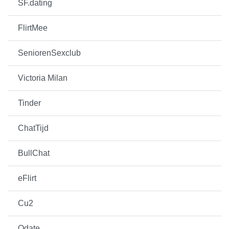
SF.dating
FlirtMee
SeniorenSexclub
Victoria Milan
Tinder
ChatTijd
BullChat
eFlirt
Cu2
Qdate