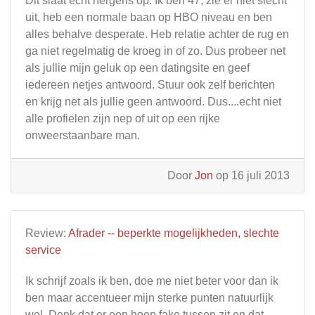
Dit slaat echt nergens op. Ik ben 47, zie er niet slecht
uit, heb een normale baan op HBO niveau en ben
alles behalve desperate. Heb relatie achter de rug en
ga niet regelmatig de kroeg in of zo. Dus probeer net
als jullie mijn geluk op een datingsite en geef
iedereen netjes antwoord. Stuur ook zelf berichten
en krijg net als jullie geen antwoord. Dus....echt niet
alle profielen zijn nep of uit op een rijke
onweerstaanbare man.
Door
Jon
op 16 juli 2013
Review:
Afrader -- beperkte mogelijkheden, slechte
service
Ik schrijf zoals ik ben, doe me niet beter voor dan ik
ben maar accentueer mijn sterke punten natuurlijk
wel. Denk dat er een hoop fake tussen zit en dat