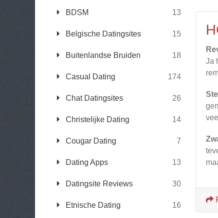
BDSM
13
H
Belgische Datingsites
15
Re
Buitenlandse Bruiden
18
Ja 
rem
Casual Dating
174
Ste
Chat Datingsites
26
gem
vee
Christelijke Dating
14
Zw
Cougar Dating
7
tev
Dating Apps
13
maa
Datingsite Reviews
30
Etnische Dating
16