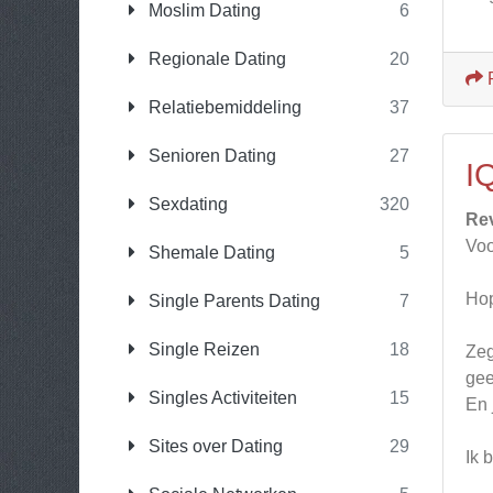
Moslim Dating
6
Regionale Dating
20
Relatiebemiddeling
37
Senioren Dating
27
I
Sexdating
320
Re
Voo
Shemale Dating
5
Hop
Single Parents Dating
7
Single Reizen
18
Zeg
gee
Singles Activiteiten
15
En 
Sites over Dating
29
Ik b