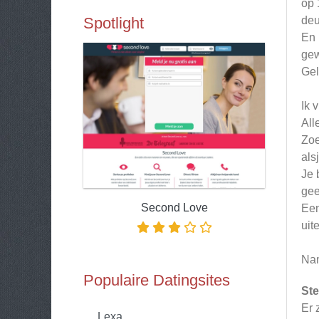
op 
Spotlight
deur
En 
gew
Gel
Ik 
All
Zoe
alsj
Je 
gee
Second Love
Een
uit
Nam
Populaire Datingsites
Ste
Er 
Lexa