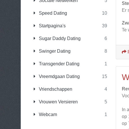
Sociale Netwerken
5
Ste
Er 
Speed Dating
10
Zw
Startpagina's
39
Te 
Sugar Daddy Dating
6
Swinger Dating
8
Transgender Dating
1
W
Vreemdgaan Dating
15
Re
Vriendschappen
4
Voo
Vrouwen Versieren
5
In 
Webcam
1
op 
op 