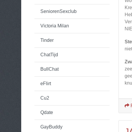
Wor
Kre
SeniorenSexclub
Heb
Ver
Victoria Milan
NIE
Tinder
Ste
nie
ChatTijd
Zw
zee
BullChat
gee
knu
eFlirt
Cu2
Qdate
GayBuddy
J