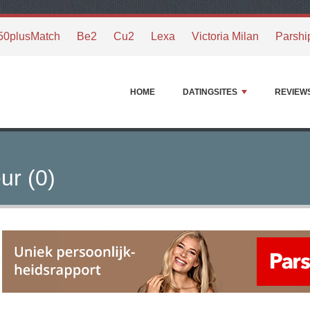
50plusMatch
Be2
Cu2
Lexa
Victoria Milan
Parshi
HOME
DATINGSITES
REVIEW
ur (0)