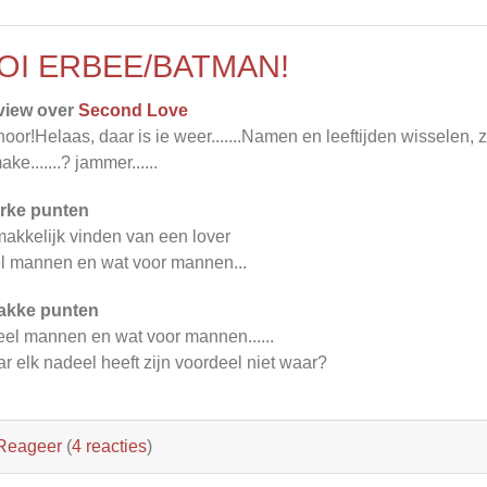
OI ERBEE/BATMAN!
view over
Second Love
hoor!Helaas, daar is ie weer.......Namen en leeftijden wisselen, z
ake.......? jammer......
rke punten
akkelijk vinden van een lover
l mannen en wat voor mannen...
akke punten
eel mannen en wat voor mannen......
r elk nadeel heeft zijn voordeel niet waar?
Reageer
(
4 reacties
)