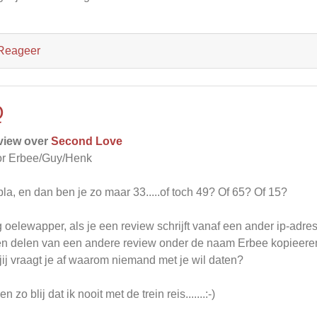
Reageer
Q
view over
Second Love
r Erbee/Guy/Henk
la, en dan ben je zo maar 33.....of toch 49? Of 65? Of 15?
 oelewapper, als je een review schrijft vanaf een ander ip-adres,
n delen van een andere review onder de naam Erbee kopieeren i
jij vraagt je af waarom niemand met je wil daten?
en zo blij dat ik nooit met de trein reis.......:-)