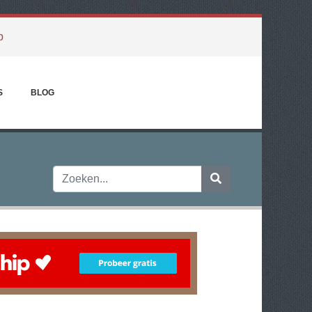
p
S
BLOG