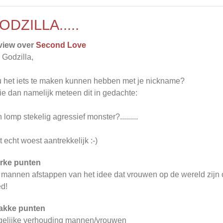
ODZILLA.....
view over
Second Love
 Godzilla,
 het iets te maken kunnen hebben met je nickname?
zie dan namelijk meteen dit in gedachte:
 lomp stekelig agressief monster?.........
t echt woest aantrekkelijk :-)
rke punten
 mannen afstappen van het idee dat vrouwen op de wereld zijn
d!
akke punten
elijke verhouding mannen/vrouwen