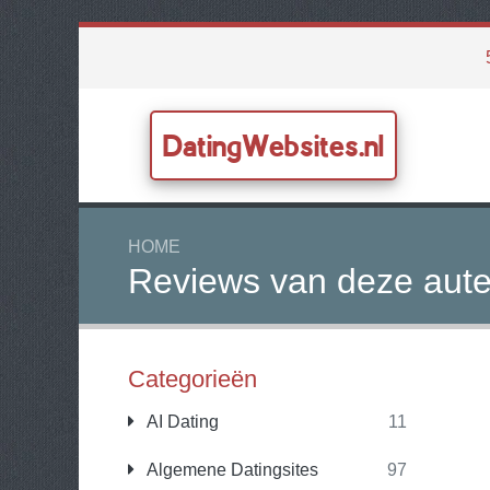
DatingWebsites.nl
HOME
Reviews van deze aute
Categorieën
AI Dating
11
Algemene Datingsites
97