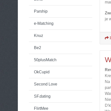
man
Parship
Zw
je 
e-Matching
Knuz
Be2
W
50plusMatch
Re
OkCupid
Kre
Na 
Second Love
par
Wat
SF.dating
Nie
D'k
FlirtMee