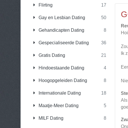
Flirting
17
G
Gay en Lesbian Dating
50
Re
Gehandicapten Dating
8
Hoi
Gespecialiseerde Dating
36
Zou
Ik 
Gratis Dating
21
Een
Hindoestaande Dating
4
Hoogopgeleiden Dating
8
Nie
Internationale Dating
18
Ste
Als
Maatje-Meer Dating
5
goe
MILF Dating
8
Zw
Ong