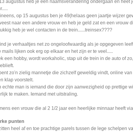
13 augustus heb je een naamsverandering ondergaan en heet je
.....
ineens, op 15 augustus ben je 49(helaas geen jaartje wijzer 
eest naar een andere vrouw en heb je geld zat en een vrouw die 
ukkig heb je wel contacten in de trein......treinsex????
vind je verhaaltjes net zo ongeloofwaardig als je opgegeven leeft
e mails lijken ook erg op elkaar en het zijn er te veel.....
k een hobby, wordt workaholic, stap uit de trein in de auto of 
eblieft.
bent zo'n zielig mannetje die zichzelf geweldig vindt, online van 
n klap voorstelt.
 echte man is iemand die door zijn aanwezigheid op prettige wij
erlijk te maken. Iemand met uitstraling.
ens een vrouw die al 2 1/2 jaar een heerlijke minnaar heeft via 
rke punten
zitten heel af en toe prachtige parels tussen de lege schelpen van