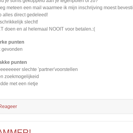
d je soms gekoppeld aan je tegenpolen of zo?
eg meteen een mail waarmee ik mijn inschrijving moest bevest
 alles direct gedeleed!
schrikkelijk slecht!
T doen en al helemaal NOOIT voor betalen.:(
rke punten
t gevonden
akke punten
eeeeeeer slechte 'partner'voorstellen
n zoekmogelijkeid
dde met een rietje
Reageer
AMMER!