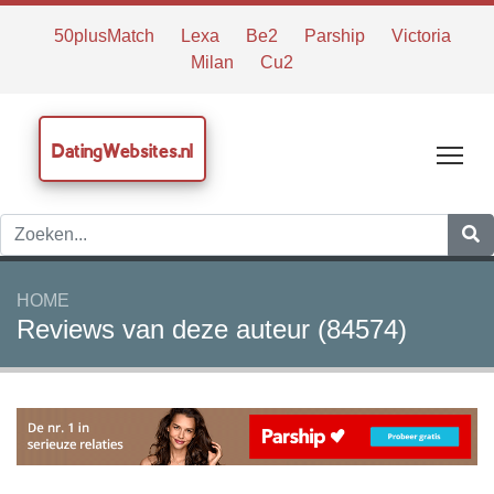
50plusMatch
Lexa
Be2
Parship
Victoria
Milan
Cu2
DatingWebsites.nl
Tog
HOME
Reviews van deze auteur (84574)