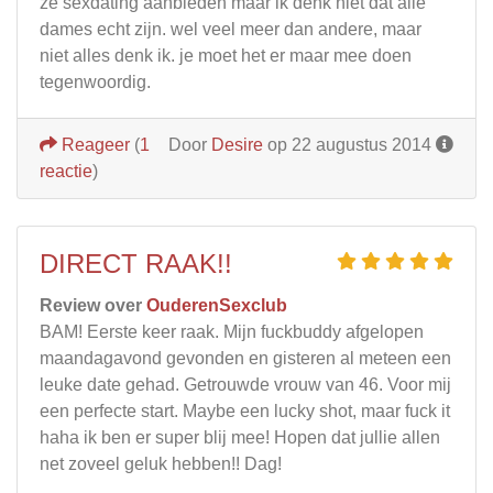
ze sexdating aanbieden maar ik denk niet dat alle
dames echt zijn. wel veel meer dan andere, maar
niet alles denk ik. je moet het er maar mee doen
tegenwoordig.
Reageer
(
1
Door
Desire
op 22 augustus 2014
reactie
)
DIRECT RAAK!!
Review over
OuderenSexclub
BAM! Eerste keer raak. Mijn fuckbuddy afgelopen
maandagavond gevonden en gisteren al meteen een
leuke date gehad. Getrouwde vrouw van 46. Voor mij
een perfecte start. Maybe een lucky shot, maar fuck it
haha ik ben er super blij mee! Hopen dat jullie allen
net zoveel geluk hebben!! Dag!