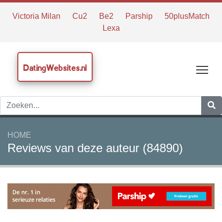
Victoria Milan
Cu2
Be2
Parship
50plusMatch
Lexa
DatingWebsites.nl
Tog
HOME
Reviews van deze auteur (84890)