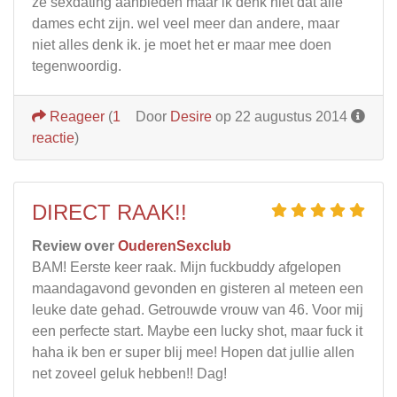
ze sexdating aanbieden maar ik denk niet dat alle
dames echt zijn. wel veel meer dan andere, maar
niet alles denk ik. je moet het er maar mee doen
tegenwoordig.
Reageer
(
1
Door
Desire
op 22 augustus 2014
reactie
)
DIRECT RAAK!!
Review over
OuderenSexclub
BAM! Eerste keer raak. Mijn fuckbuddy afgelopen
maandagavond gevonden en gisteren al meteen een
leuke date gehad. Getrouwde vrouw van 46. Voor mij
een perfecte start. Maybe een lucky shot, maar fuck it
haha ik ben er super blij mee! Hopen dat jullie allen
net zoveel geluk hebben!! Dag!