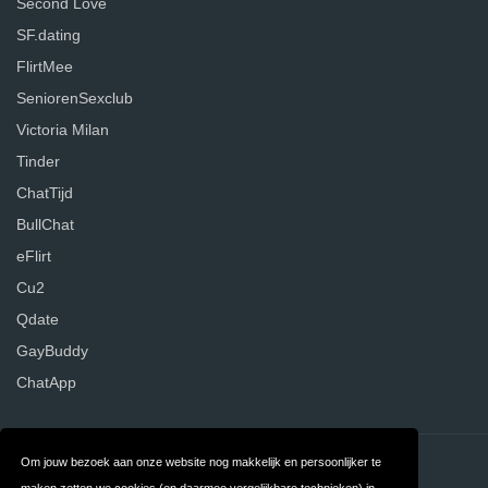
Second Love
SF.dating
FlirtMee
SeniorenSexclub
Victoria Milan
Tinder
ChatTijd
BullChat
eFlirt
Cu2
Qdate
GayBuddy
ChatApp
Om jouw bezoek aan onze website nog makkelijk en persoonlijker te
Contact
Over ons
maken zetten we cookies (en daarmee vergelijkbare technieken) in.