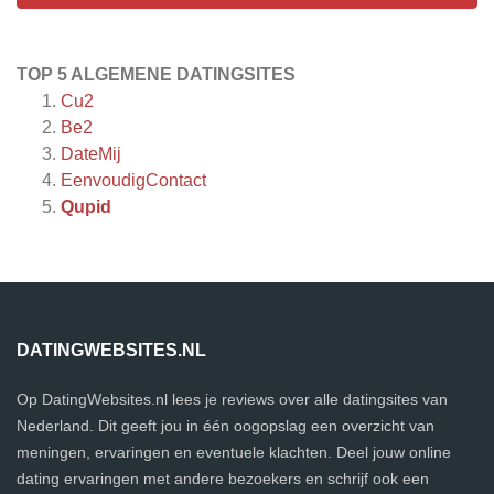
TOP 5 ALGEMENE DATINGSITES
Cu2
Be2
DateMij
EenvoudigContact
Qupid
DATINGWEBSITES.NL
Op DatingWebsites.nl lees je reviews over alle datingsites van
Nederland. Dit geeft jou in één oogopslag een overzicht van
meningen, ervaringen en eventuele klachten. Deel jouw online
dating ervaringen met andere bezoekers en schrijf ook een