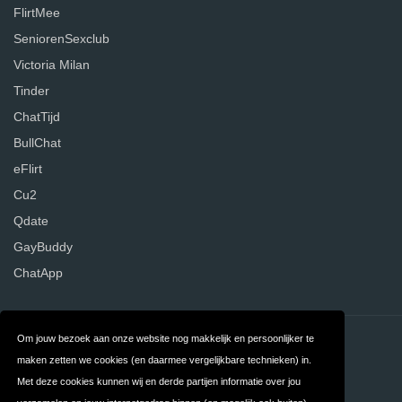
FlirtMee
SeniorenSexclub
Victoria Milan
Tinder
ChatTijd
BullChat
eFlirt
Cu2
Qdate
GayBuddy
ChatApp
Om jouw bezoek aan onze website nog makkelijk en persoonlijker te
Contact
Over ons
maken zetten we cookies (en daarmee vergelijkbare technieken) in.
Privacy
Algemene
Met deze cookies kunnen wij en derde partijen informatie over jou