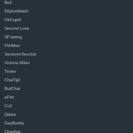
Be2
50plusMatch
OkCupid
Second Love
SF.dating
FlirtMee
SeniorenSexclub
Victoria Milan
Tinder
ChatTijd
BullChat
eFlirt
Cu2
Qdate
GayBuddy
ChatApp