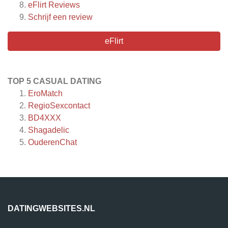
eFlirt
Reviews
Schrijf een review
eFlirt
TOP 5 CASUAL DATING
EroMatch
RegioSexcontact
BD4XXX
Shagadelic
OuderenChat
DATINGWEBSITES.NL