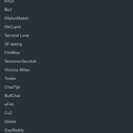
Knuz
Be2
50plusMatch
OkCupid
Second Love
SF.dating
FlirtMee
SeniorenSexclub
Victoria Milan
Tinder
ChatTijd
BullChat
eFlirt
Cu2
Qdate
GayBuddy