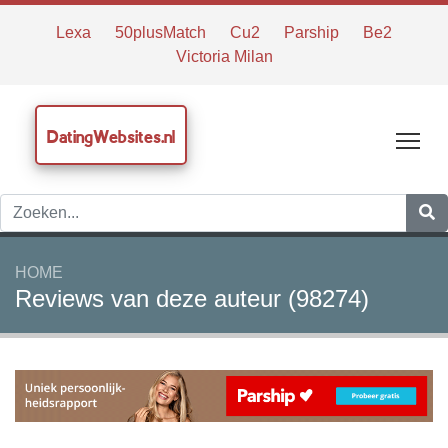
Lexa
50plusMatch
Cu2
Parship
Be2
Victoria Milan
DatingWebsites.nl
Tog
HOME
Reviews van deze auteur (98274)