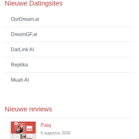
Nieuwe Datingsites
OurDream.ai
DreamGF.ai
DarLink AI
Replika
Muah AI
Nieuwe reviews
Paiq
6 augustus 2026