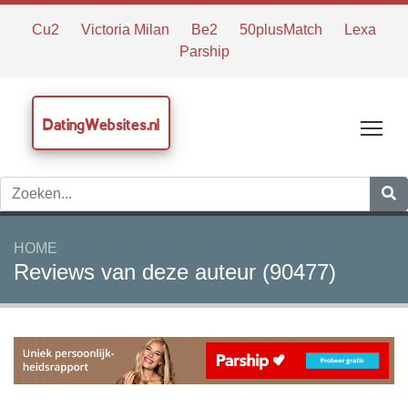
Cu2
Victoria Milan
Be2
50plusMatch
Lexa
Parship
DatingWebsites.nl
Tog
HOME
Reviews van deze auteur (90477)