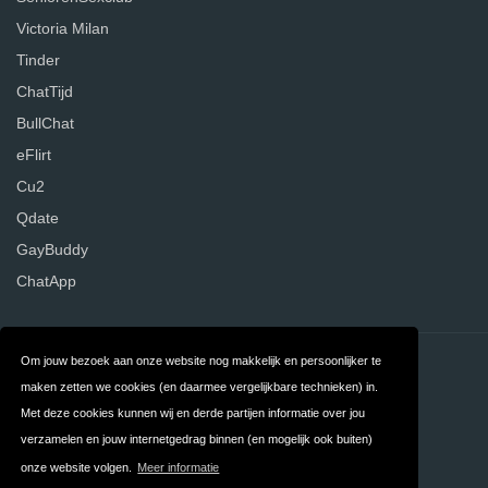
Victoria Milan
Tinder
ChatTijd
BullChat
eFlirt
Cu2
Qdate
GayBuddy
ChatApp
Om jouw bezoek aan onze website nog makkelijk en persoonlijker te
Contact
Over ons
maken zetten we cookies (en daarmee vergelijkbare technieken) in.
Privacy
Algemene
Met deze cookies kunnen wij en derde partijen informatie over jou
verzamelen en jouw internetgedrag binnen (en mogelijk ook buiten)
Voorwaarden
onze website volgen.
Meer informatie
FAQ
Nederland