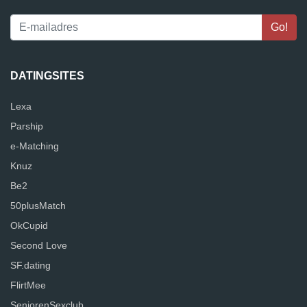
DATINGSITES
Lexa
Parship
e-Matching
Knuz
Be2
50plusMatch
OkCupid
Second Love
SF.dating
FlirtMee
SeniorenSexclub