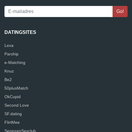
DATINGSITES
Lexa
Parship
e-Matching
Knuz
Be2
50plusMatch
OkCupid
Second Love
SF.dating
FlirtMee
SeniorenSexclub