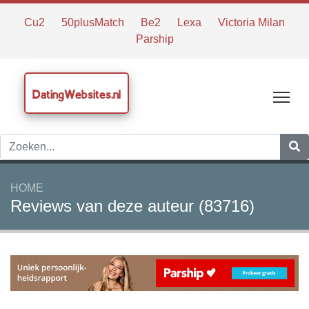
Cu2
50plusMatch
Be2
Lexa
Victoria Milan
Parship
DatingWebsites.nl
Tog
HOME
Reviews van deze auteur (83716)