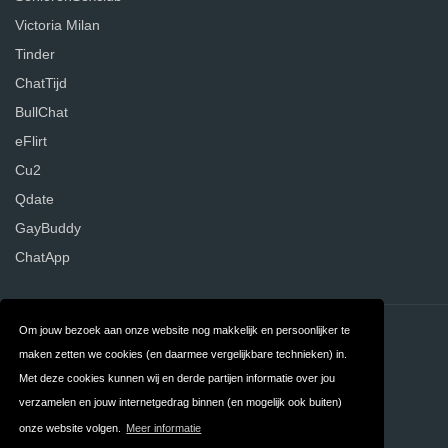
Victoria Milan
Tinder
ChatTijd
BullChat
eFlirt
Cu2
Qdate
GayBuddy
ChatApp
Contact
Over ons
Om jouw bezoek aan onze website nog makkelijk en persoonlijker te
maken zetten we cookies (en daarmee vergelijkbare technieken) in.
Privacy
Algemene
Met deze cookies kunnen wij en derde partijen informatie over jou
Voorwaarden
verzamelen en jouw internetgedrag binnen (en mogelijk ook buiten)
onze website volgen.
Meer informatie
FAQ
Nederland