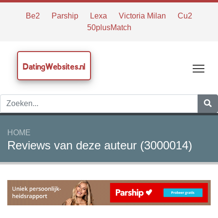
Be2
Parship
Lexa
Victoria Milan
Cu2
50plusMatch
DatingWebsites.nl
Tog
HOME
Reviews van deze auteur (3000014)