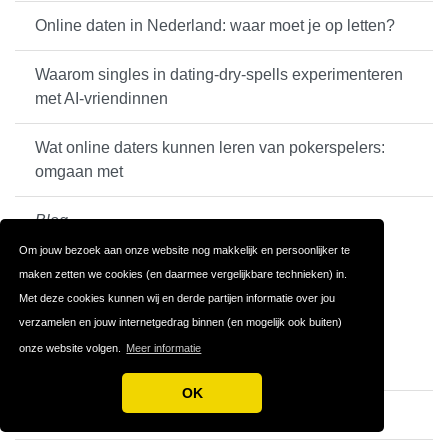
Online daten in Nederland: waar moet je op letten?
Waarom singles in dating-dry-spells experimenteren
met AI-vriendinnen
Wat online daters kunnen leren van pokerspelers:
omgaan met
Blog
Om jouw bezoek aan onze website nog makkelijk en persoonlijker te
maken zetten we cookies (en daarmee vergelijkbare technieken) in.
Met deze cookies kunnen wij en derde partijen informatie over jou
Nieuwe Datingsites
verzamelen en jouw internetgedrag binnen (en mogelijk ook buiten)
onze website volgen.
Meer informatie
OurDream.ai
OK
DreamGF.ai