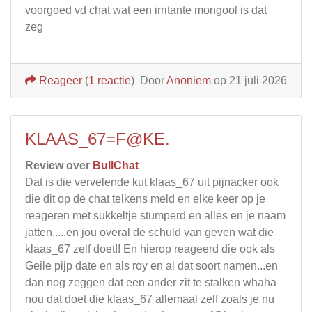
voorgoed vd chat wat een irritante mongool is dat
zeg
Reageer
(
1 reactie
)
Door
Anoniem
op 21 juli 2026
KLAAS_67=F@KE.
Review over
BullChat
Dat is die vervelende kut klaas_67 uit pijnacker ook
die dit op de chat telkens meld en elke keer op je
reageren met sukkeltje stumperd en alles en je naam
jatten.....en jou overal de schuld van geven wat die
klaas_67 zelf doet!! En hierop reageerd die ook als
Geile pijp date en als roy en al dat soort namen...en
dan nog zeggen dat een ander zit te stalken whaha
nou dat doet die klaas_67 allemaal zelf zoals je nu