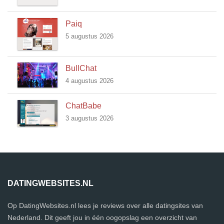
Paiq
5 augustus 2026
BullChat
4 augustus 2026
ChatBabe
3 augustus 2026
DATINGWEBSITES.NL
Op DatingWebsites.nl lees je reviews over alle datingsites van
Nederland. Dit geeft jou in één oogopslag een overzicht van