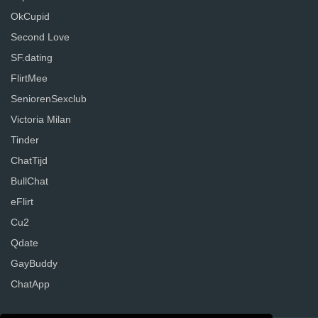
OkCupid
Second Love
SF.dating
FlirtMee
SeniorenSexclub
Victoria Milan
Tinder
ChatTijd
BullChat
eFlirt
Cu2
Qdate
GayBuddy
ChatApp