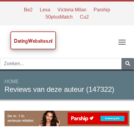
Be2
Lexa
Victoria Milan
Parship
50plusMatch
Cu2
DatingWebsites.nl
Tog
HOME
Reviews van deze auteur (147322)