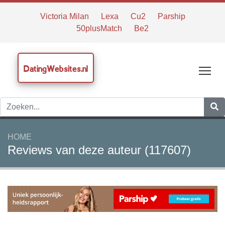
Victoria Milan
Lexa
Cu2
Parship
50plusMatch
Be2
DatingWebsites.nl
Tog
HOME
Reviews van deze auteur (117607)