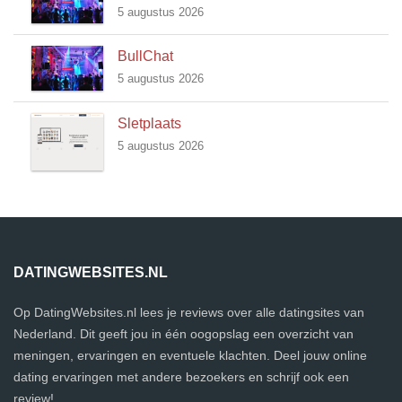
5 augustus 2026
BullChat
5 augustus 2026
Sletplaats
5 augustus 2026
DATINGWEBSITES.NL
Op DatingWebsites.nl lees je reviews over alle datingsites van
Nederland. Dit geeft jou in één oogopslag een overzicht van
meningen, ervaringen en eventuele klachten. Deel jouw online
dating ervaringen met andere bezoekers en schrijf ook een
review!