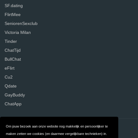
SF.dating
FlirtMee
SeniorenSexclub
Victoria Milan
Tinder
ChatTijd
BullChat
eFlirt
Cu2
Qdate
GayBuddy
ChatApp
Om jouw bezoek aan onze website nog makkelijk en persoonlijker te
Contact
Over ons
maken zetten we cookies (en daarmee vergelijkbare technieken) in.