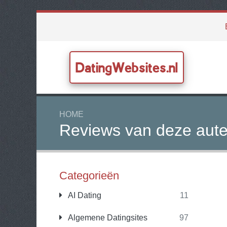
DatingWebsites.nl
HOME
Reviews van deze aute
Categorieën
AI Dating
11
Algemene Datingsites
97