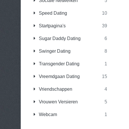
Sociale Netwerken
5
Speed Dating
10
Startpagina's
39
Sugar Daddy Dating
6
Swinger Dating
8
Transgender Dating
1
Vreemdgaan Dating
15
Vriendschappen
4
Vrouwen Versieren
5
Webcam
1