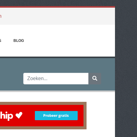
h
S
BLOG