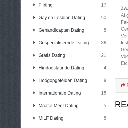
Flirting
17
Zw
Al 
Gay en Lesbian Dating
50
Fak
Gee
Gehandicapten Dating
8
Ver
Gespecialiseerde Dating
36
Ins
Gee
Gratis Dating
21
Vee
Etc
Hindoestaande Dating
4
Hoogopgeleiden Dating
8
Internationale Dating
18
RE
Maatje-Meer Dating
5
MILF Dating
8