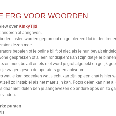
E ERG VOOR WOORDEN
view over
KinkyTijd
 anderen al aangaven.
boden lusten worden gepromoot en getolereerd tot in den treuere
rators lezen mee
rators bepalen of je online blijft of niet, als je hun bevalt eindel
one gesprekken of alleen rondkijken) kan t zijn dat je er binnen 
lezen mee, bevalt er iets niet word je grof afgebekt en gelijk gebl
 je vragen geven de operators geen antwoord.
es wat je kan bedenken wat slecht kan zijn op een chat is hier w
t zelf zo instabiel als het maar zijn kan. Fotos delen kan niet al
os daar niet, delen ben je aangewezen op andere apps en zo ga
te vinden.
rke punten
tis