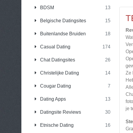
BDSM
13
T
Belgische Datingsites
15
Re
Buitenlandse Bruiden
18
Wat
Ver
Casual Dating
174
Ope
Ope
Chat Datingsites
26
gew
Christelijke Dating
14
Ze 
Heb
Cougar Dating
7
All
Cha
Dating Apps
13
fot
je 
Datingsite Reviews
30
Ste
Etnische Dating
16
Gra