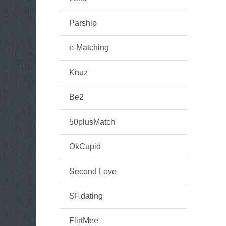
Parship
e-Matching
Knuz
Be2
50plusMatch
OkCupid
Second Love
SF.dating
FlirtMee