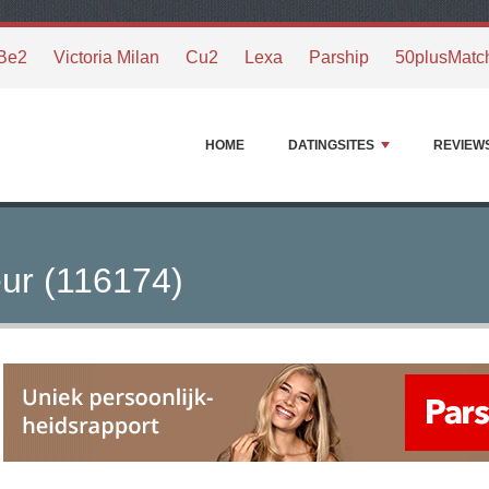
Be2
Victoria Milan
Cu2
Lexa
Parship
50plusMatc
HOME
DATINGSITES
REVIEW
ur (116174)