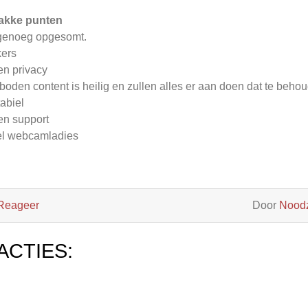
akke punten
genoeg opgesomt.
ers
n privacy
boden content is heilig en zullen alles er aan doen dat te beho
tabiel
n support
l webcamladies
Reageer
Door
Noodz
ACTIES: