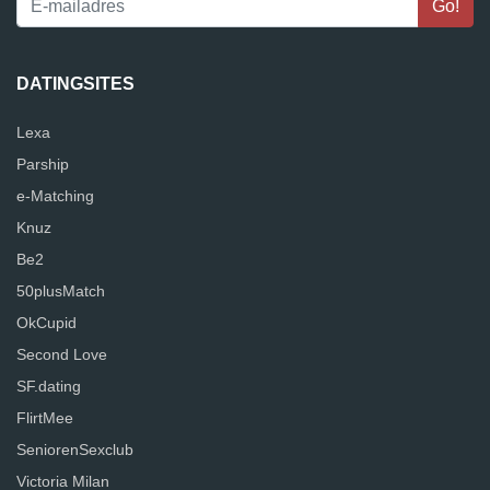
DATINGSITES
Lexa
Parship
e-Matching
Knuz
Be2
50plusMatch
OkCupid
Second Love
SF.dating
FlirtMee
SeniorenSexclub
Victoria Milan