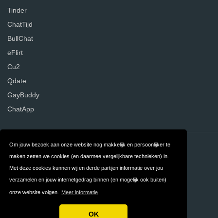
Tinder
ChatTijd
BullChat
eFlirt
Cu2
Qdate
GayBuddy
ChatApp
Contact
Over ons
Om jouw bezoek aan onze website nog makkelijk en persoonlijker te
maken zetten we cookies (en daarmee vergelijkbare technieken) in.
Privacy
Algemene
Met deze cookies kunnen wij en derde partijen informatie over jou
Voorwaarden
verzamelen en jouw internetgedrag binnen (en mogelijk ook buiten)
onze website volgen.
Meer informatie
FAQ
Nederland
OK