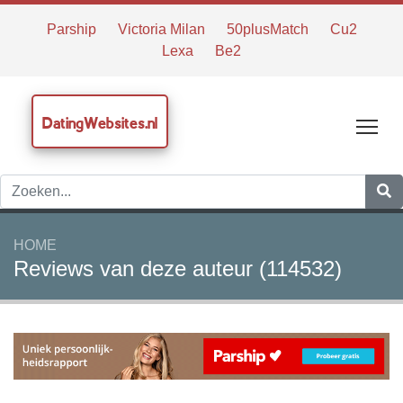
Parship
Victoria Milan
50plusMatch
Cu2
Lexa
Be2
DatingWebsites.nl
Tog
HOME
Reviews van deze auteur (114532)