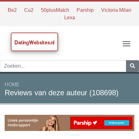
Be2
Cu2
50plusMatch
Parship
Victoria Milan
Lexa
DatingWebsites.nl
Tog
HOME
Reviews van deze auteur (108698)