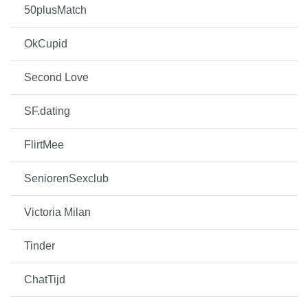
50plusMatch
OkCupid
Second Love
SF.dating
FlirtMee
SeniorenSexclub
Victoria Milan
Tinder
ChatTijd