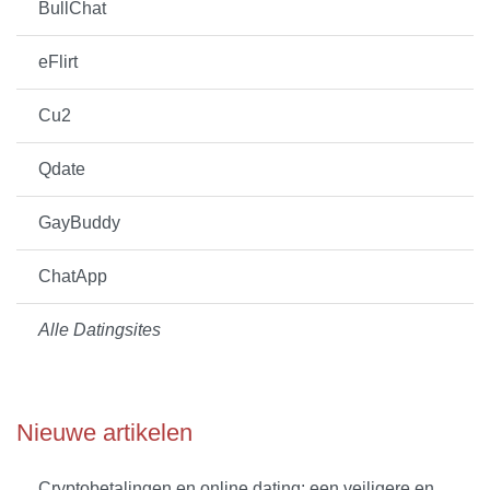
BullChat
eFlirt
Cu2
Qdate
GayBuddy
ChatApp
Alle Datingsites
Nieuwe artikelen
Cryptobetalingen en online dating: een veiligere en