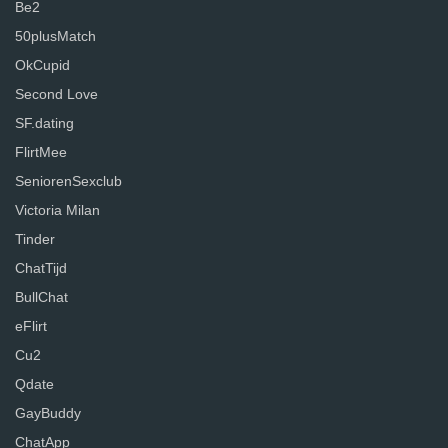
Be2
50plusMatch
OkCupid
Second Love
SF.dating
FlirtMee
SeniorenSexclub
Victoria Milan
Tinder
ChatTijd
BullChat
eFlirt
Cu2
Qdate
GayBuddy
ChatApp