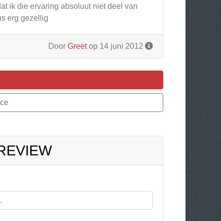
t ik die ervaring absoluut niet deel van
us erg gezellig
Door
Greet
op 14 juni 2012
ace
 REVIEW