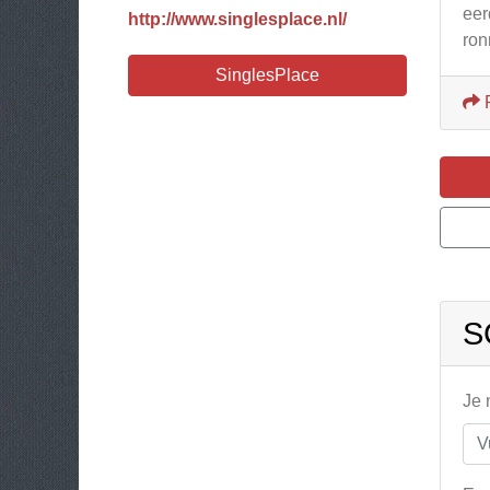
eer
http://www.singlesplace.nl/
ron
SinglesPlace
S
Je