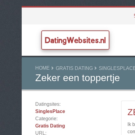
DatingWebsites.nl
HOME
GRATIS DATING
SINGLESPLAC
Zeker een toppertje
Datingsites:
Z
SinglesPlace
Categorie:
Ik 
Gratis Dating
con
URL: