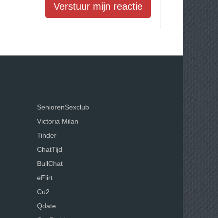
Verstuur mijn reactie
SeniorenSexclub
Victoria Milan
Tinder
ChatTijd
BullChat
eFlirt
Cu2
Qdate