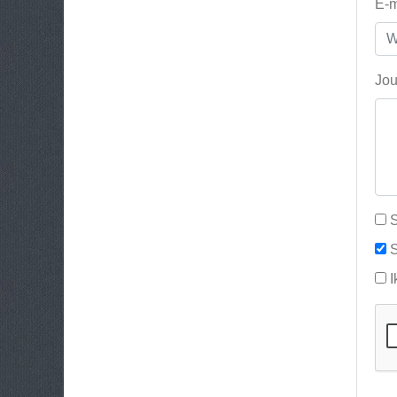
E-m
Jou
S
S
I