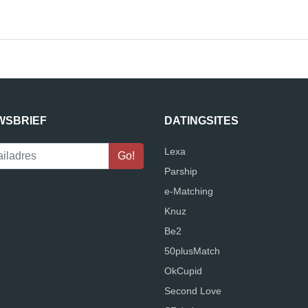
WSBRIEF
DATINGSITES
Lexa
Parship
e-Matching
Knuz
Be2
50plusMatch
OkCupid
Second Love