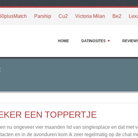
50plusMatch
Parship
Cu2
Victoria Milan
Be2
Lex
HOME
DATINGSITES
REVIEW
E
EKER EEN TOPPERTJE
ben nu ongeveer vier maanden lid van singlesplace en dat met ve
tacten en in de avonduren kom ik zeer regelmatig op de chat met 