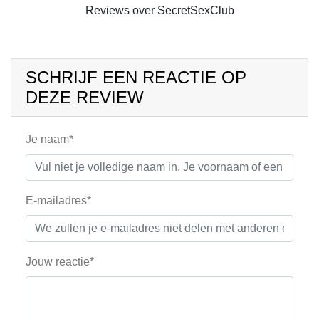
Reviews over SecretSexClub
SCHRIJF EEN REACTIE OP
DEZE REVIEW
Je naam*
E-mailadres*
Jouw reactie*