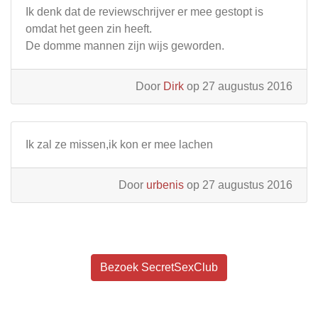
Ik denk dat de reviewschrijver er mee gestopt is
omdat het geen zin heeft.
De domme mannen zijn wijs geworden.
Door
Dirk
op 27 augustus 2016
Ik zal ze missen,ik kon er mee lachen
Door
urbenis
op 27 augustus 2016
Bezoek SecretSexClub