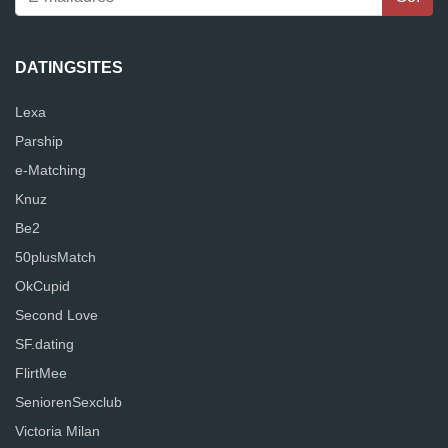
DATINGSITES
Lexa
Parship
e-Matching
Knuz
Be2
50plusMatch
OkCupid
Second Love
SF.dating
FlirtMee
SeniorenSexclub
Victoria Milan