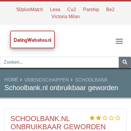
50plusMatch
Lexa
Cu2
Parship
Be2
Victoria Milan
DatingWebsites.nl
Tog
HOME
VRIENDSCHAPPEN
SCHOOLBANK
Schoolbank.nl onbruikbaar geworden
SCHOOLBANK.NL
ONBRUIKBAAR GEWORDEN