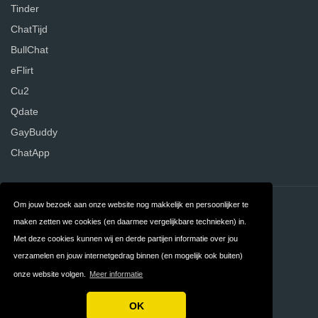
Tinder
ChatTijd
BullChat
eFlirt
Cu2
Qdate
GayBuddy
ChatApp
Om jouw bezoek aan onze website nog makkelijk en persoonlijker te
Contact
Over ons
maken zetten we cookies (en daarmee vergelijkbare technieken) in.
Privacy
Algemene
Met deze cookies kunnen wij en derde partijen informatie over jou
verzamelen en jouw internetgedrag binnen (en mogelijk ook buiten)
Voorwaarden
onze website volgen.
Meer informatie
FAQ
Nederland
OK
Copyright © 2026 DatingWebsites.nl