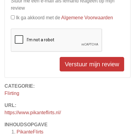
Stuur me een e-mail als iemand reageert op mijn
review
Ik ga akkoord met de
Algemene Voorwaarden
Verstuur mijn review
CATEGORIE:
Flirting
URL:
https://www.pikanteflirts.nl/
INHOUDSOPGAVE
PikanteFlirts