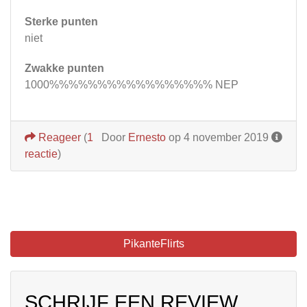
Sterke punten
niet
Zwakke punten
1000%%%%%%%%%%%%%%%%% NEP
Reageer
(
1
Door
Ernesto
op 4 november 2019
reactie
)
PikanteFlirts
SCHRIJF EEN REVIEW