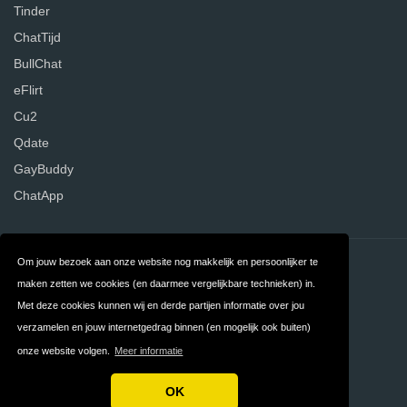
Tinder
ChatTijd
BullChat
eFlirt
Cu2
Qdate
GayBuddy
ChatApp
Om jouw bezoek aan onze website nog makkelijk en persoonlijker te
Contact
Over ons
maken zetten we cookies (en daarmee vergelijkbare technieken) in.
Privacy
Algemene
Met deze cookies kunnen wij en derde partijen informatie over jou
verzamelen en jouw internetgedrag binnen (en mogelijk ook buiten)
Voorwaarden
onze website volgen.
Meer informatie
FAQ
Nederland
OK
Copyright © 2026 DatingWebsites.nl