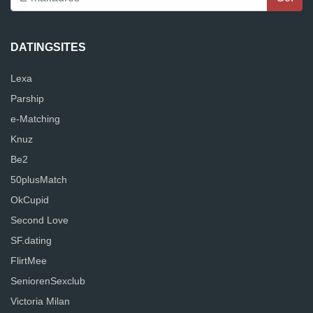
DATINGSITES
Lexa
Parship
e-Matching
Knuz
Be2
50plusMatch
OkCupid
Second Love
SF.dating
FlirtMee
SeniorenSexclub
Victoria Milan