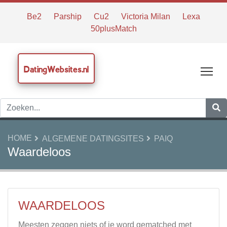
Be2
Parship
Cu2
Victoria Milan
Lexa
50plusMatch
DatingWebsites.nl
Tog
HOME
ALGEMENE DATINGSITES
PAIQ
Waardeloos
WAARDELOOS
Meesten zeggen niets of je word gematched met