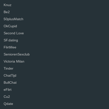
Knuz
Be2
50plusMatch
OkCupid
Second Love
SF.dating
FlirtMee
SeniorenSexclub
Victoria Milan
Tinder
ChatTijd
BullChat
eFlirt
Cu2
Qdate