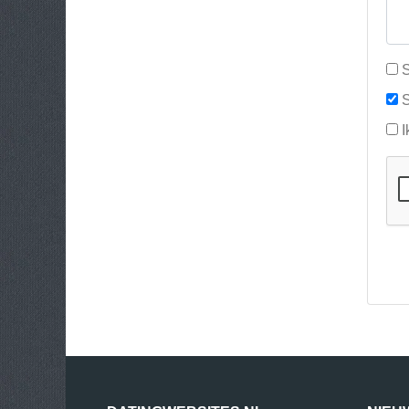
S
S
I