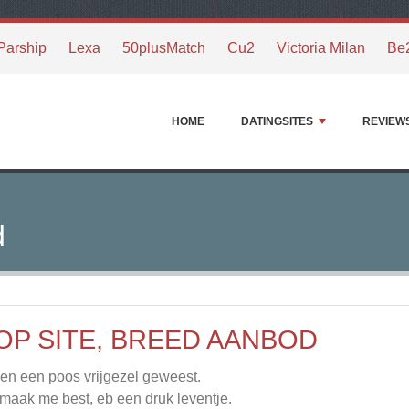
Parship
Lexa
50plusMatch
Cu2
Victoria Milan
Be
HOME
DATINGSITES
REVIEW
d
OP SITE, BREED AANBOD
ben een poos vrijgezel geweest.
maak me best, eb een druk leventje.