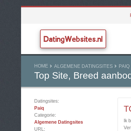
DatingWebsites.nl
HOME
ALGEMENE DATINGSITES
PAIQ
Top Site, Breed aanbo
Datingsites:
T
Paiq
Categorie:
Ik 
Algemene Datingsites
Ver
URL: