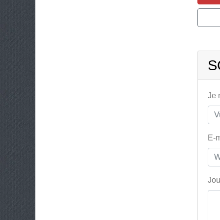
S
Je
E-m
Jou