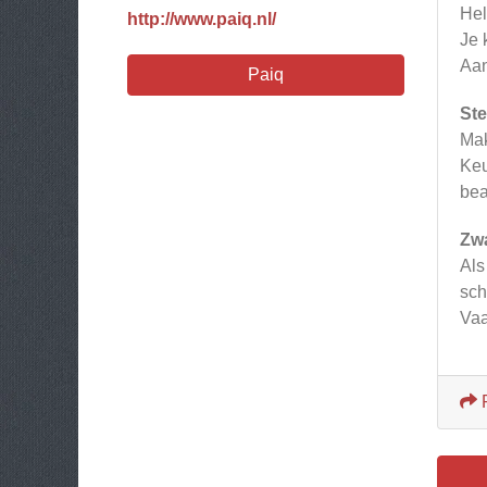
Hel
http://www.paiq.nl/
Je 
Aan
Paiq
Ste
Mak
Keu
bea
Zw
Als
sch
Vaa