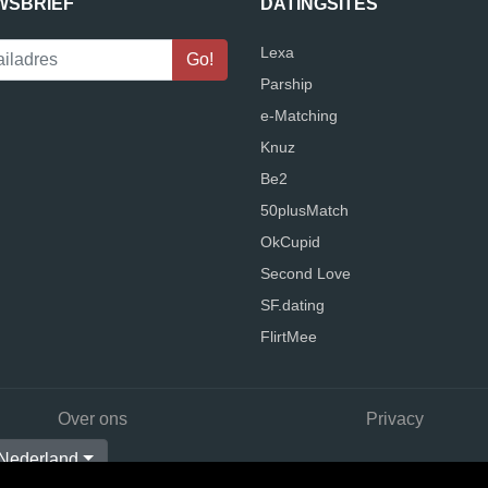
WSBRIEF
DATINGSITES
Lexa
Parship
e-Matching
Knuz
Be2
50plusMatch
OkCupid
Second Love
SF.dating
FlirtMee
Over ons
Privacy
Nederland