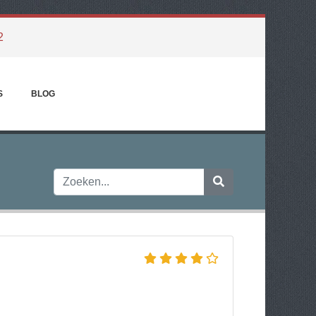
2
S
BLOG