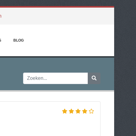
h
S
BLOG