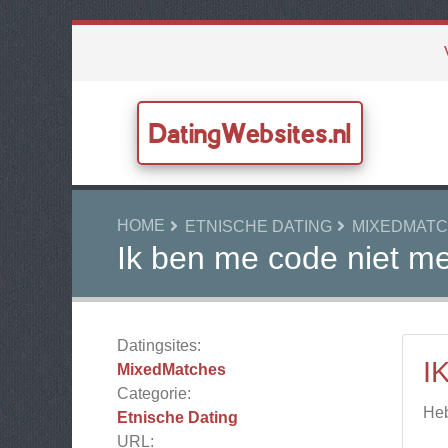
DatingWebsites.nl
HOME
ETNISCHE DATING
MIXEDMAT
Ik ben me code niet m
Datingsites:
I
MixedMatches
Categorie:
Heb
Etnische Dating
URL: