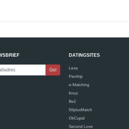
WSBRIEF
DATINGSITES
Lexa
Parship
e-Matching
Knuz
Be2
50plusMatch
OkCupid
Second Love