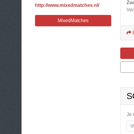
Zw
http://www.mixedmatches.nl/
Ver
MixedMatches
S
Je