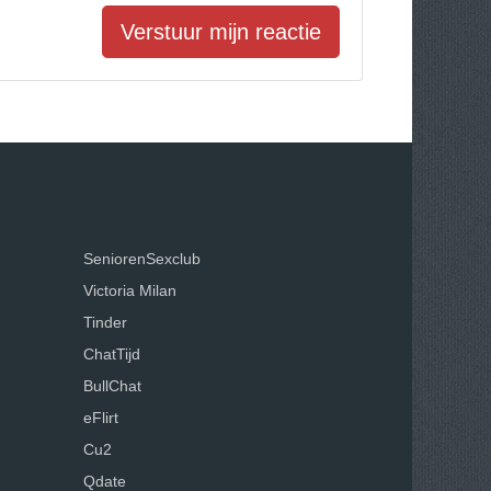
Verstuur mijn reactie
SeniorenSexclub
Victoria Milan
Tinder
ChatTijd
BullChat
eFlirt
Cu2
Qdate