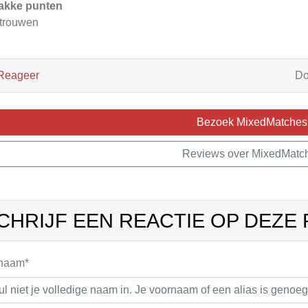
akke punten
trouwen
Reageer
D
Bezoek MixedMatches
Reviews over MixedMatc
CHRIJF EEN REACTIE OP DEZE
 naam*