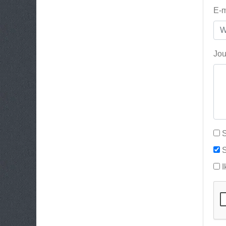
E-m
Jou
S
S
I