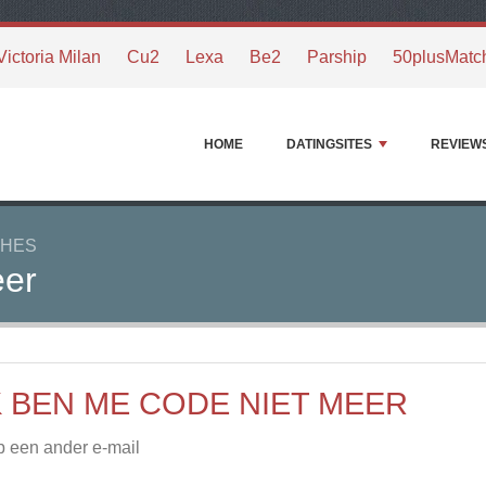
Victoria Milan
Cu2
Lexa
Be2
Parship
50plusMatc
HOME
DATINGSITES
REVIEW
CHES
eer
K BEN ME CODE NIET MEER
 een ander e-mail