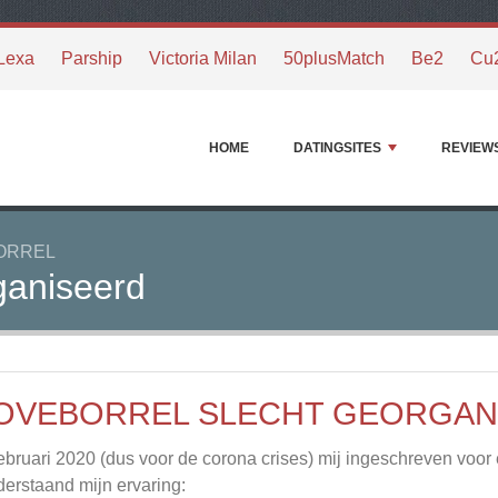
Lexa
Parship
Victoria Milan
50plusMatch
Be2
Cu
HOME
DATINGSITES
REVIEW
ORREL
ganiseerd
OVEBORREL SLECHT GEORGAN
februari 2020 (dus voor de corona crises) mij ingeschreven voor
erstaand mijn ervaring: