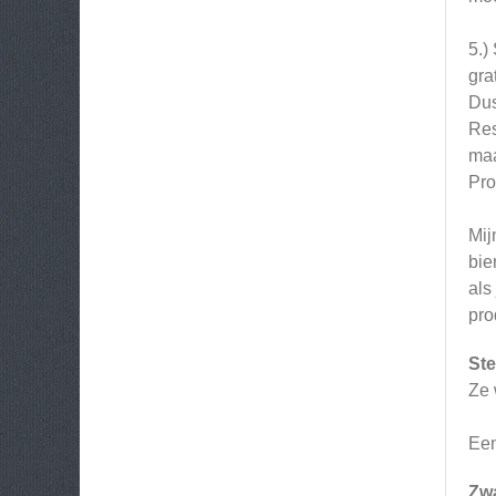
5.)
grat
Dus
Res
maa
Pro
Mij
bie
als
pro
Ste
Ze 
Een
Zw