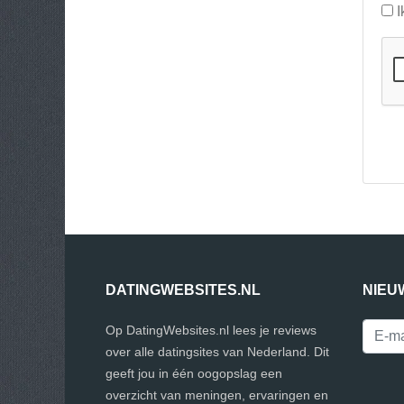
I
DATINGWEBSITES.NL
NIEU
Op DatingWebsites.nl lees je reviews
over alle datingsites van Nederland. Dit
geeft jou in één oogopslag een
overzicht van meningen, ervaringen en