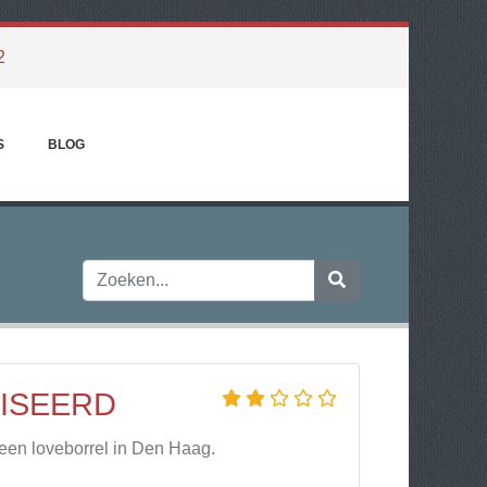
2
S
BLOG
ISEERD
 een loveborrel in Den Haag.