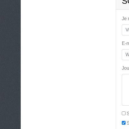
S
Je
E-m
Jou
S
S