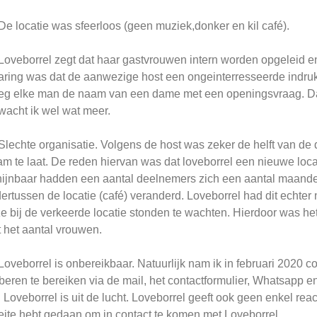
 De locatie was sfeerloos (geen muziek,donker en kil café).
 Loveborrel zegt dat haar gastvrouwen intern worden opgeleid en
aring was dat de aanwezige host een ongeinterresseerde indr
eg elke man de naam van een dame met een openingsvraag. Da
wacht ik wel wat meer.
 Slechte organisatie. Volgens de host was zeker de helft van d
m te laat. De reden hiervan was dat loveborrel een nieuwe loca
ijnbaar hadden een aantal deelnemers zich een aantal maande
ertussen de locatie (café) veranderd. Loveborrel had dit echte
e bij de verkeerde locatie stonden te wachten. Hierdoor was h
 het aantal vrouwen.
 Loveborrel is onbereikbaar. Natuurlijk nam ik in februari 2020 c
beren te bereiken via de mail, het contactformulier, Whatsapp
 Loveborrel is uit de lucht. Loveborrel geeft ook geen enkel react
ite hebt gedaan om in contact te komen met Loveborrel.