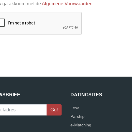
k ga akkoord met de
Algemene Voorwaarden
WSBRIEF
DATINGSITES
Lexa
Parship
e-Matching