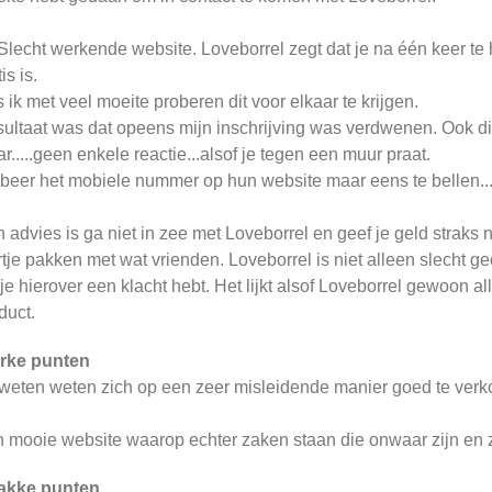
 Slecht werkende website. Loveborrel zegt dat je na één keer 
is is.
 ik met veel moeite proberen dit voor elkaar te krijgen.
ultaat was dat opeens mijn inschrijving was verdwenen. Ook d
r.....geen enkele reactie...alsof je tegen een muur praat.
beer het mobiele nummer op hun website maar eens te bellen...p
n advies is ga niet in zee met Loveborrel en geef je geld straks 
rtje pakken met wat vrienden. Loveborrel is niet alleen slecht 
 je hierover een klacht hebt. Het lijkt alsof Loveborrel gewoon a
duct.
rke punten
weten weten zich op een zeer misleidende manier goed te verko
 mooie website waarop echter zaken staan die onwaar zijn en z
akke punten