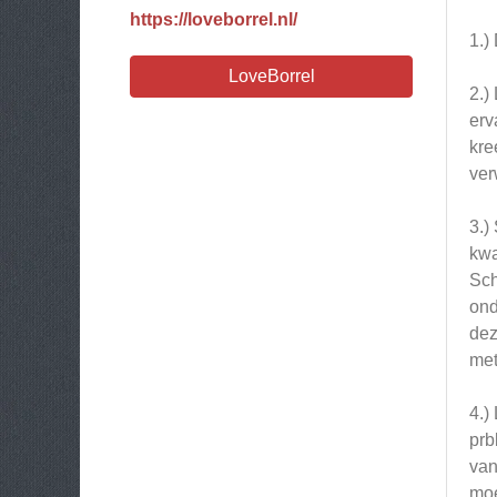
https://loveborrel.nl/
1.)
LoveBorrel
2.)
erv
kre
ver
3.)
kwa
Sch
ond
dez
met
4.)
prb
van
moe