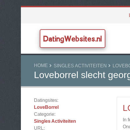
DatingWebsites.nl
HOME
SINGLES ACTIVITEITEN
LOVEB
Loveborrel slecht geor
Datingsites:
L
LoveBorrel
Categorie:
In 
Singles Activiteiten
Ond
URL: