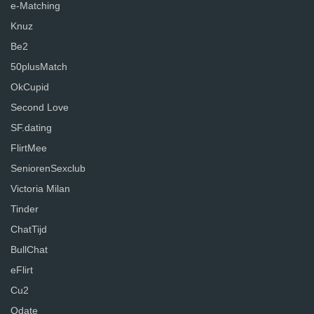
e-Matching
Knuz
Be2
50plusMatch
OkCupid
Second Love
SF.dating
FlirtMee
SeniorenSexclub
Victoria Milan
Tinder
ChatTijd
BullChat
eFlirt
Cu2
Qdate