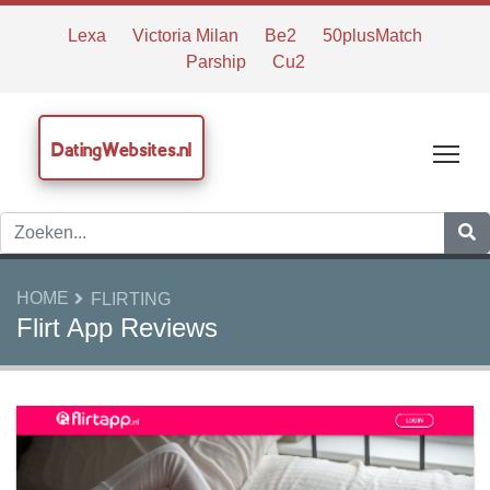
Lexa
Victoria Milan
Be2
50plusMatch
Parship
Cu2
DatingWebsites.nl
Tog
HOME
FLIRTING
Flirt App Reviews