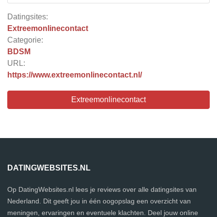
Datingsites:
Extreemonlinecontact
Categorie:
BDSM
URL:
https://www.extreemonlinecontact.nl/
Extreemonlinecontact
DATINGWEBSITES.NL
Op DatingWebsites.nl lees je reviews over alle datingsites van
Nederland. Dit geeft jou in één oogopslag een overzicht van
meningen, ervaringen en eventuele klachten. Deel jouw online