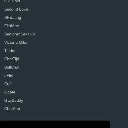
OkCupid
Second Love
SF.dating
FlirtMee
SeniorenSexclub
Victoria Milan
Tinder
ChatTijd
BullChat
eFlirt
Cu2
Qdate
GayBuddy
ChatApp