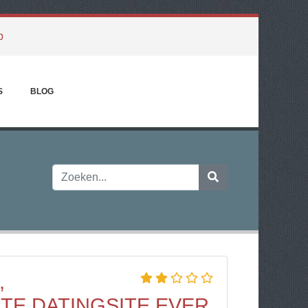
p
S
BLOG
,
TE DATINGSITE EVER