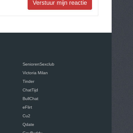
Verstuur mijn reactie
SeniorenSexclub
Victoria Milan
Tinder
ChatTijd
BullChat
eFlirt
Cu2
Qdate