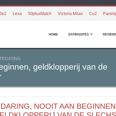
Be2
Lexa
50plusMatch
Victoria Milan
Cu2
Parshi
HOME
DATINGSITES
REVIEW
ITEDATING
ginnen, geldklopperij van de
r
 DARING, NOOIT AAN BEGINNEN
ELDKLOPPERIJ VAN DE SLECHS