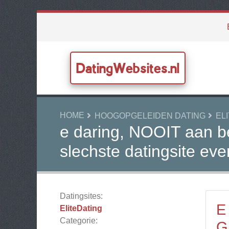
DatingWebsites.nl
HOME
HOOGOPGELEIDEN DATING
EL
e daring, NOOIT aan be
slechste datingsite eve
Datingsites:
E
EliteDating
Categorie:
G