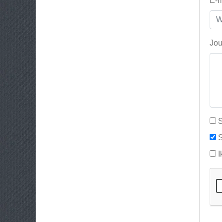
E-m
Jou
S
S
I