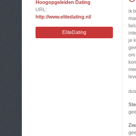
Hoogopgeleiden Dating
URL:
ik 
http://www.elitedating.nl/
mac
bel
EliteDating
int
je 
gew
om 
kon
med
leve
dus
Ste
ge
Zw
gee