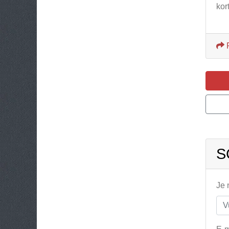
kor
S
Je