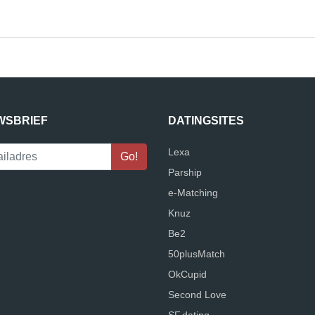
WSBRIEF
DATINGSITES
Lexa
Parship
e-Matching
Knuz
Be2
50plusMatch
OkCupid
Second Love