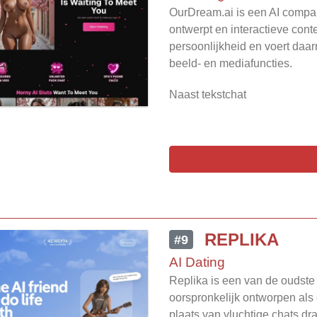
OurDream.ai is een AI compan
ontwerpt en interactieve conte
persoonlijkheid en voert da
beeld- en mediafuncties.
Naast tekstchat
REPLIKA
#9
AI Dating
Replika is een van de oudst
oorspronkelijk ontworpen als 
plaats van vluchtige chats dr