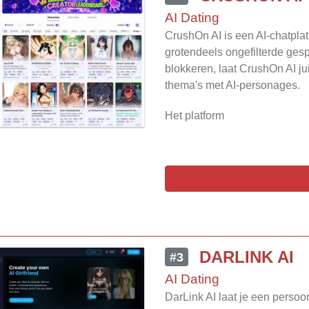
AI Dating
CrushOn AI is een AI-chatplat
grotendeels ongefilterde ges
blokkeren, laat CrushOn AI ju
thema's met AI-personages.
Het platform
DARLINK AI
#3
AI Dating
DarLink AI laat je een persoo