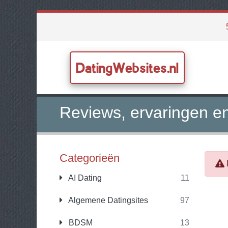
DatingWebsites.nl
Reviews, ervaringen en
Categorieën
AI Dating
11
Algemene Datingsites
97
BDSM
13