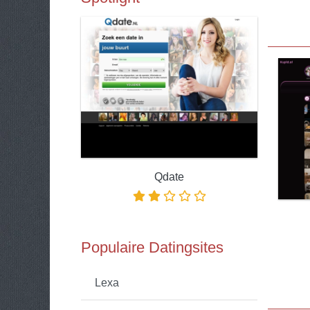
Qdate
Populaire Datingsites
Lexa