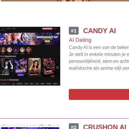
CANDY AI
#1
AI Dating
Candy AI is een van de beken
Je stelt in enkele minuten je e
persoonlijkheid, stem en ach
realistische als anime-stijl pe
CRUSHON AI
#2