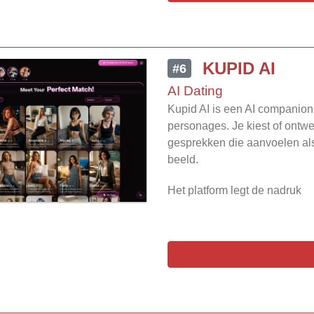
KUPID AI
#6
AI Dating
Kupid AI is een AI companion
personages. Je kiest of ontwe
gesprekken die aanvoelen als
beeld.
Het platform legt de nadruk