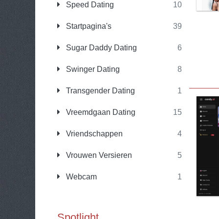
Speed Dating
10
Startpagina's
39
Sugar Daddy Dating
6
Swinger Dating
8
Transgender Dating
1
Vreemdgaan Dating
15
Vriendschappen
4
Vrouwen Versieren
5
Webcam
1
Spotlight