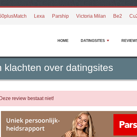
50plusMatch
Lexa
Parship
Victoria Milan
Be2
Cu
HOME
DATINGSITES
REVIEW
 klachten over datingsites
Deze review bestaat niet!