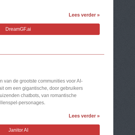
Lees verder »
DreamGF.ai
een van de grootste communities voor AI-
ait om een gigantische, door gebruikers
duizenden chatbots, van romantische
ollenspel-personages.
Lees verder »
Janitor AI