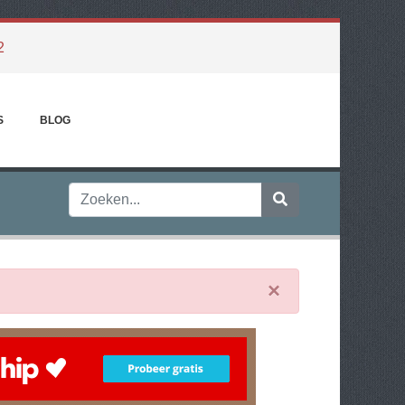
2
S
BLOG
×