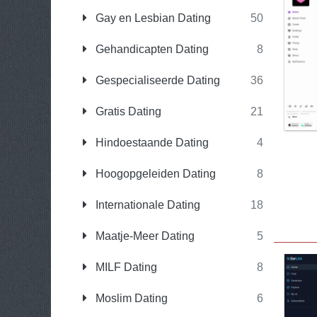
Gay en Lesbian Dating
50
Gehandicapten Dating
8
Gespecialiseerde Dating
36
Gratis Dating
21
Hindoestaande Dating
4
Hoogopgeleiden Dating
8
Internationale Dating
18
Maatje-Meer Dating
5
MILF Dating
8
Moslim Dating
6