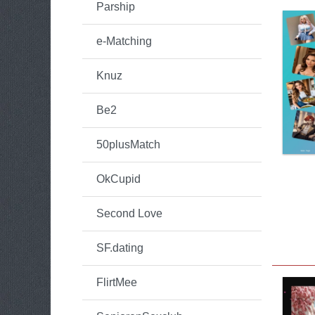
Parship
e-Matching
Knuz
Be2
50plusMatch
OkCupid
Second Love
SF.dating
FlirtMee