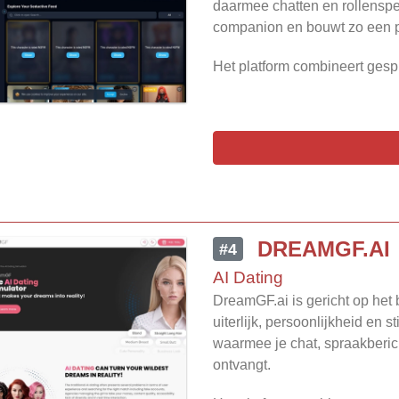
daarmee chatten en rollenspell
companion en bouwt zo een pe
Het platform combineert gesp
DREAMGF.AI
#4
AI Dating
DreamGF.ai is gericht op het 
uiterlijk, persoonlijkheid en 
waarmee je chat, spraakberic
ontvangt.