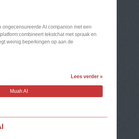
een ongecensureerde AI companion met een
 platform combineert tekstchat met spraak en
legt weinig beperkingen op aan de
Lees verder »
Muah AI
I