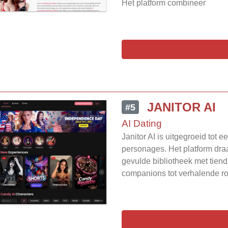
Het platform combineer
JANITOR AI
#5
AI Dating
Janitor AI is uitgegroeid tot 
personages. Het platform dra
gevulde bibliotheek met tien
companions tot verhalende r