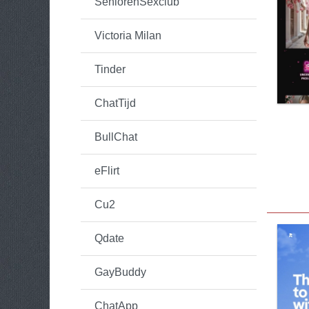
SeniorenSexclub
Victoria Milan
Tinder
ChatTijd
BullChat
eFlirt
Cu2
Qdate
GayBuddy
ChatApp