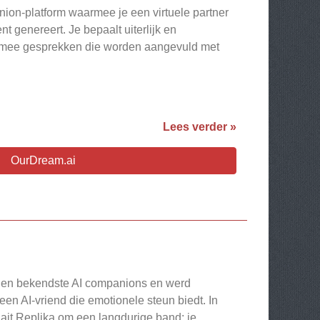
ion-platform waarmee je een virtuele partner
nt genereert. Je bepaalt uiterlijk en
armee gesprekken die worden aangevuld met
Lees verder »
OurDream.ai
e en bekendste AI companions en werd
een AI-vriend die emotionele steun biedt. In
aait Replika om een langdurige band: je