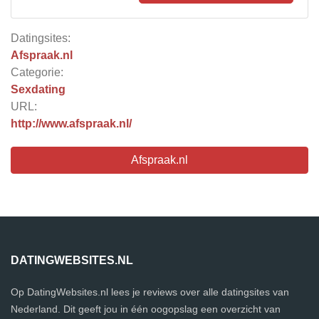
Datingsites:
Afspraak.nl
Categorie:
Sexdating
URL:
http://www.afspraak.nl/
Afspraak.nl
DATINGWEBSITES.NL
Op DatingWebsites.nl lees je reviews over alle datingsites van
Nederland. Dit geeft jou in één oogopslag een overzicht van