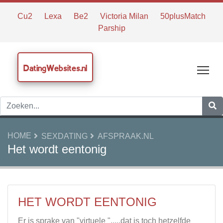
Cu2
Lexa
Be2
Victoria Milan
50plusMatch
Parship
DatingWebsites.nl
Tog
HOME
SEXDATING
AFSPRAAK.NL
Het wordt eentonig
HET WORDT EENTONIG
Er is sprake van "virtuele ".....dat is toch hetzelfde