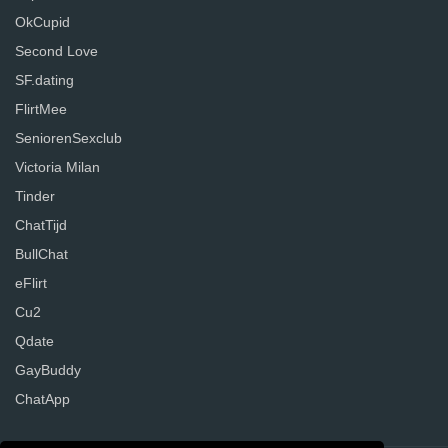
OkCupid
Second Love
SF.dating
FlirtMee
SeniorenSexclub
Victoria Milan
Tinder
ChatTijd
BullChat
eFlirt
Cu2
Qdate
GayBuddy
ChatApp