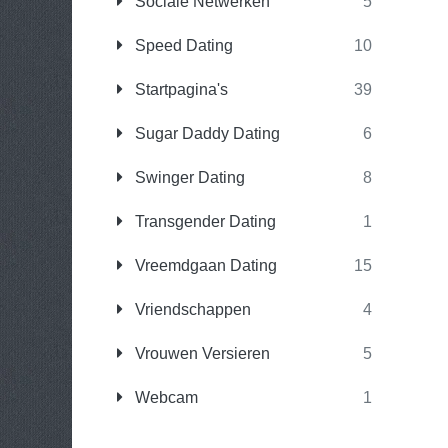
Sociale Netwerken
5
Speed Dating
10
Startpagina's
39
Sugar Daddy Dating
6
Swinger Dating
8
Transgender Dating
1
Vreemdgaan Dating
15
Vriendschappen
4
Vrouwen Versieren
5
Webcam
1