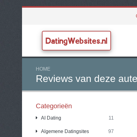
DatingWebsites.nl
HOME
Reviews van deze aute
Categorieën
AI Dating
11
Algemene Datingsites
97