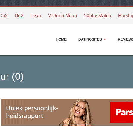
Cu2
Be2
Lexa
Victoria Milan
50plusMatch
Parshi
HOME
DATINGSITES
REVIEW
ur (0)