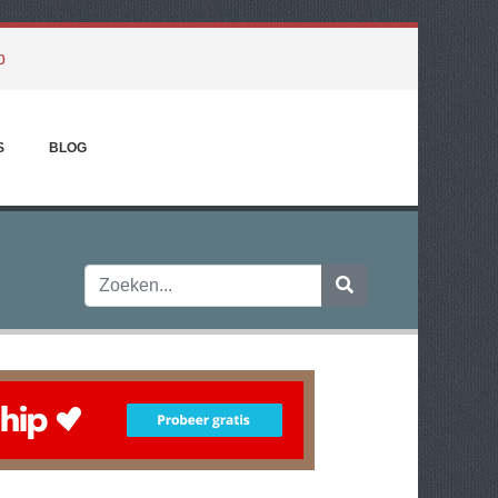
p
S
BLOG