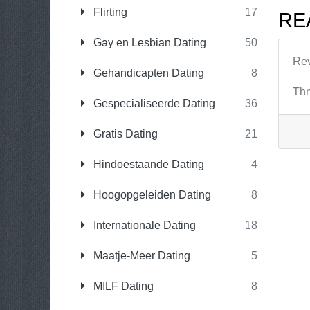
Flirting
17
RE
Gay en Lesbian Dating
50
Re
Gehandicapten Dating
8
Thn
Gespecialiseerde Dating
36
Gratis Dating
21
Hindoestaande Dating
4
Hoogopgeleiden Dating
8
Internationale Dating
18
Maatje-Meer Dating
5
MILF Dating
8