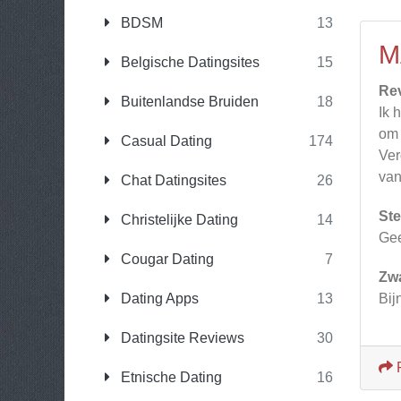
BDSM
13
M
Belgische Datingsites
15
Re
Buitenlandse Bruiden
18
Ik 
om 
Casual Dating
174
Ver
van
Chat Datingsites
26
Ste
Christelijke Dating
14
Ge
Cougar Dating
7
Zw
Dating Apps
13
Bij
Datingsite Reviews
30
Etnische Dating
16