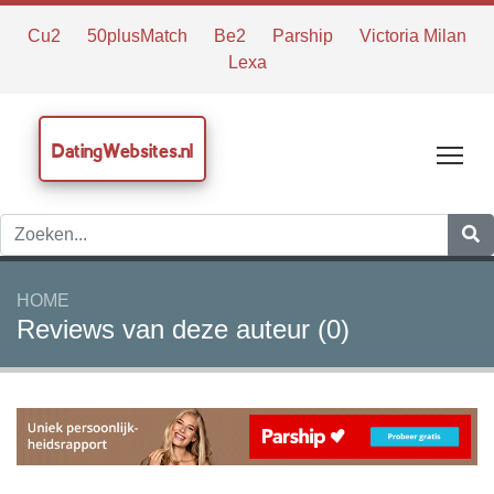
Cu2
50plusMatch
Be2
Parship
Victoria Milan
Lexa
DatingWebsites.nl
Tog
HOME
Reviews van deze auteur (0)