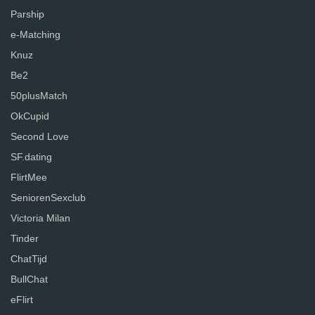
Parship
e-Matching
Knuz
Be2
50plusMatch
OkCupid
Second Love
SF.dating
FlirtMee
SeniorenSexclub
Victoria Milan
Tinder
ChatTijd
BullChat
eFlirt