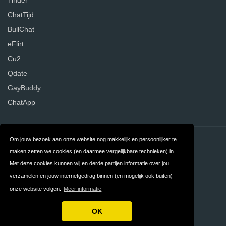
ChatTijd
BullChat
eFlirt
Cu2
Qdate
GayBuddy
ChatApp
Contact
Over ons
Om jouw bezoek aan onze website nog makkelijk en persoonlijker te
maken zetten we cookies (en daarmee vergelijkbare technieken) in.
Privacy
Algemene
Met deze cookies kunnen wij en derde partijen informatie over jou
Voorwaarden
verzamelen en jouw internetgedrag binnen (en mogelijk ook buiten)
onze website volgen.
Meer informatie
FAQ
Nederland
OK
Copyright © 2026 DatingWebsites.nl