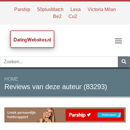
Parship
50plusMatch
Lexa
Victoria Milan
Be2
Cu2
DatingWebsites.nl
Tog
HOME
Reviews van deze auteur (83293)