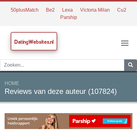
50plusMatch
Be2
Lexa
Victoria Milan
Cu2
Parship
DatingWebsites.nl
Tog
HOME
Reviews van deze auteur (107824)