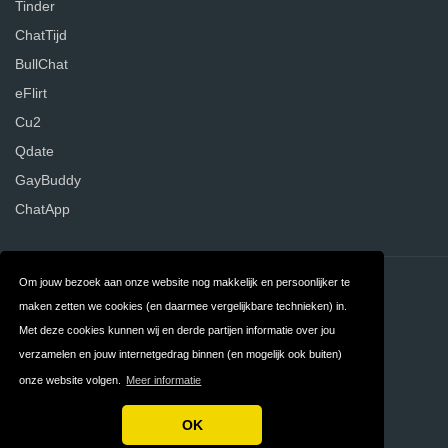
Tinder
ChatTijd
BullChat
eFlirt
Cu2
Qdate
GayBuddy
ChatApp
Om jouw bezoek aan onze website nog makkelijk en persoonlijker te
Contact
Over ons
maken zetten we cookies (en daarmee vergelijkbare technieken) in.
Privacy
Algemene
Met deze cookies kunnen wij en derde partijen informatie over jou
verzamelen en jouw internetgedrag binnen (en mogelijk ook buiten)
Voorwaarden
onze website volgen.
Meer informatie
FAQ
Nederland
OK
Copyright © 2026 DatingWebsites.nl