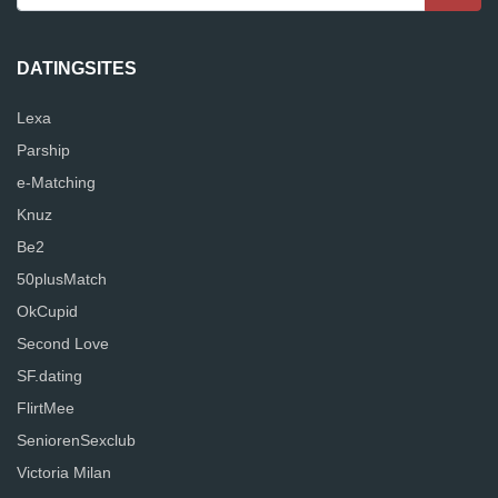
DATINGSITES
Lexa
Parship
e-Matching
Knuz
Be2
50plusMatch
OkCupid
Second Love
SF.dating
FlirtMee
SeniorenSexclub
Victoria Milan