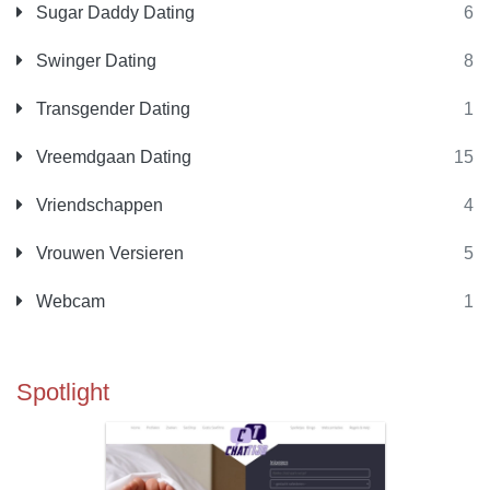
Sugar Daddy Dating
6
Swinger Dating
8
Transgender Dating
1
Vreemdgaan Dating
15
Vriendschappen
4
Vrouwen Versieren
5
Webcam
1
Spotlight