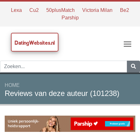
Lexa
Cu2
50plusMatch
Victoria Milan
Be2
Parship
DatingWebsites.nl
Tog
HOME
Reviews van deze auteur (101238)