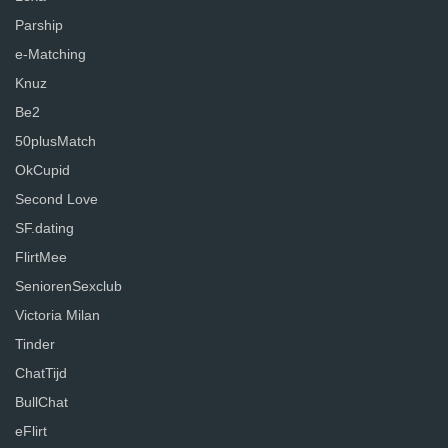
Parship
e-Matching
Knuz
Be2
50plusMatch
OkCupid
Second Love
SF.dating
FlirtMee
SeniorenSexclub
Victoria Milan
Tinder
ChatTijd
BullChat
eFlirt