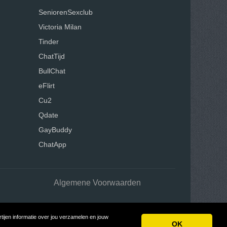
SeniorenSexclub
Victoria Milan
Tinder
ChatTijd
BullChat
eFlirt
Cu2
Qdate
GayBuddy
ChatApp
Algemene Voorwaarden
ijen informatie over jou verzamelen en jouw
OK