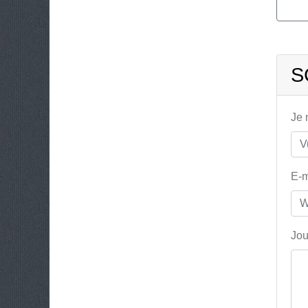
S
Je
E-m
Jou