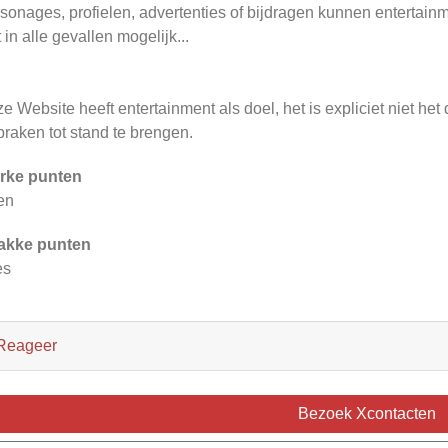
sonages, profielen, advertenties of bijdragen kunnen entertainm
t in alle gevallen mogelijk...
.
e Website heeft entertainment als doel, het is expliciet niet he
praken tot stand te brengen.
rke punten
en
akke punten
es
Reageer
Bezoek Xcontacten