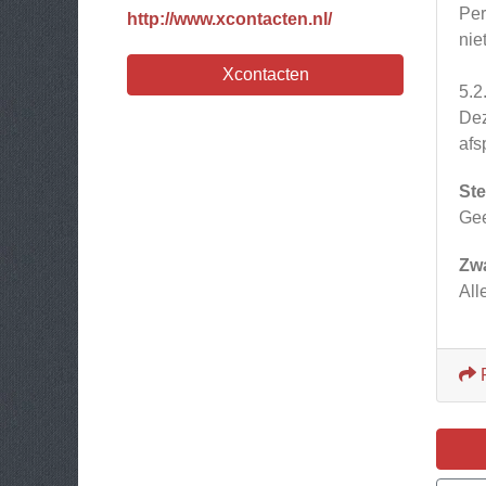
Per
http://www.xcontacten.nl/
nie
Xcontacten
5.2
Dez
afs
Ste
Ge
Zw
All