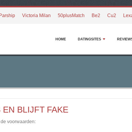
Parship
Victoria Milan
50plusMatch
Be2
Cu2
Lex
HOME
DATINGSITES
REVIEW
S EN BLIJFT FAKE
 de voorwaarden: