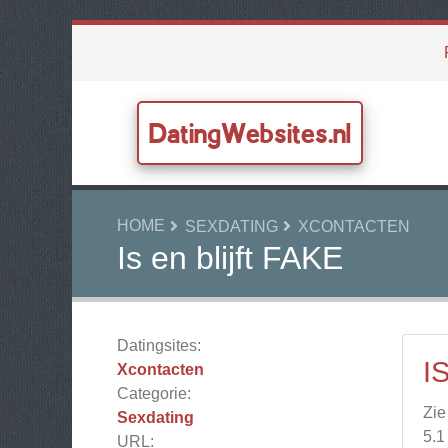
DatingWebsites.nl
HOME
SEXDATING
XCONTACTEN
Is en blijft FAKE
Datingsites:
I
Xcontacten
Categorie:
Zie
Sexdating
5.1
URL: