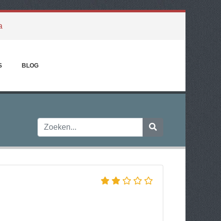
a
S
BLOG