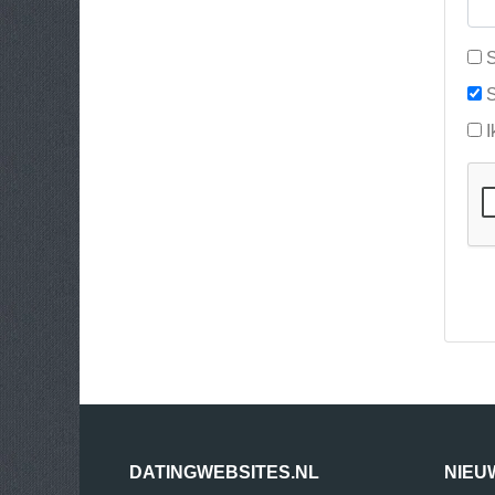
S
S
I
DATINGWEBSITES.NL
NIEU