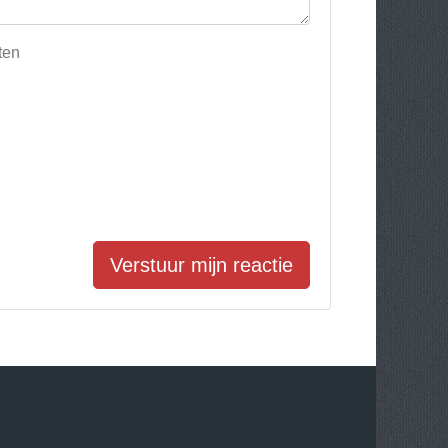
ten
Verstuur mijn reactie