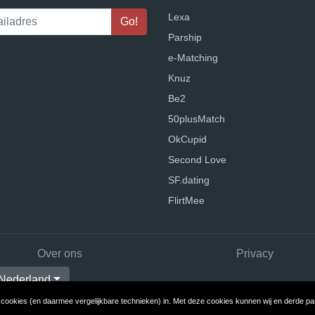
Lexa
Parship
e-Matching
Knuz
Be2
50plusMatch
OkCupid
Second Love
SF.dating
FlirtMee
Over ons
Privacy
Nederland
ookies (en daarmee vergelijkbare technieken) in. Met deze cookies kunnen wij en derde part
Copyright © 2026 DatingWebsites.nl