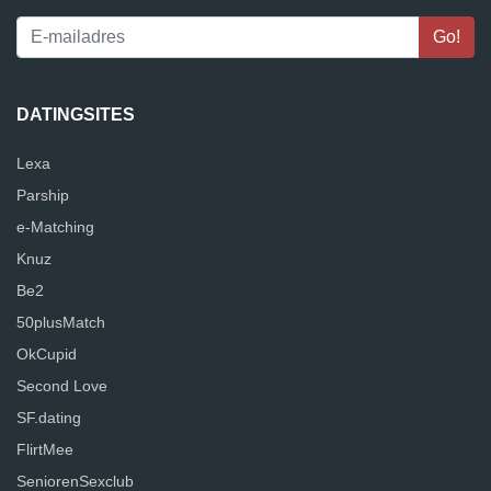
DATINGSITES
Lexa
Parship
e-Matching
Knuz
Be2
50plusMatch
OkCupid
Second Love
SF.dating
FlirtMee
SeniorenSexclub