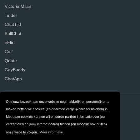
Victoria Milan
Tinder
ChatTijd
BullChat
eFlirt
Cu2
Qdate
GayBuddy
ChatApp
Om jouw bezoek aan onze website nog makkelijk en persoonlijker te
Contact
Over ons
maken zetten we cookies (en daarmee vergelijkbare technieken) in.
Privacy
Algemene
Met deze cookies kunnen wij en derde partijen informatie over jou
verzamelen en jouw internetgedrag binnen (en mogelijk ook buiten)
Voorwaarden
onze website volgen.
Meer informatie
FAQ
Nederland