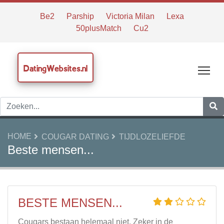
Be2
Parship
Victoria Milan
Lexa
50plusMatch
Cu2
DatingWebsites.nl
Tog
HOME
COUGAR DATING
TIJDLOZELIEFDE
Beste mensen...
BESTE MENSEN...
Cougars bestaan helemaal niet. Zeker in de