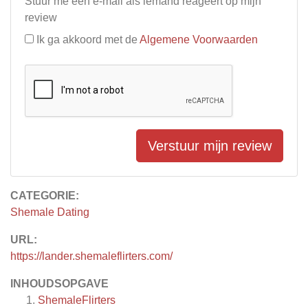
Stuur me een e-mail als iemand reageert op mijn
review
Ik ga akkoord met de
Algemene Voorwaarden
Verstuur mijn review
CATEGORIE:
Shemale Dating
URL:
https://lander.shemaleflirters.com/
INHOUDSOPGAVE
ShemaleFlirters