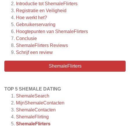
Introductie tot ShemaleFlirters
Registratie en Veiligheid
Hoe werkt het?
Gebruikerservaring
Hoogtepunten van ShemaleFlirters
Conclusie
ShemaleFlirters
Reviews
Schrijf een review
ShemaleFlirters
TOP 5 SHEMALE DATING
ShemaleSearch
MijnShemaleContacten
ShemaleContacten
ShemaleFlirting
ShemaleFlirters