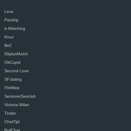
Lexa
Parship
e-Matching
Knuz
Be2
50plusMatch
OkCupid
Second Love
SF.dating
FlirtMee
SeniorenSexclub
Victoria Milan
Tinder
ChatTijd
BullChat