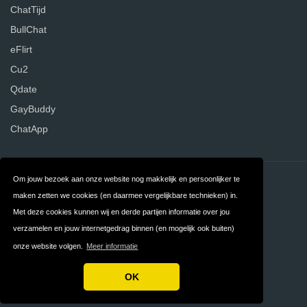
ChatTijd
BullChat
eFlirt
Cu2
Qdate
GayBuddy
ChatApp
Om jouw bezoek aan onze website nog makkelijk en persoonlijker te
Contact
Over ons
maken zetten we cookies (en daarmee vergelijkbare technieken) in.
Privacy
Algemene
Met deze cookies kunnen wij en derde partijen informatie over jou
verzamelen en jouw internetgedrag binnen (en mogelijk ook buiten)
Voorwaarden
onze website volgen.
Meer informatie
FAQ
Nederland
OK
Copyright © 2026 DatingWebsites.nl