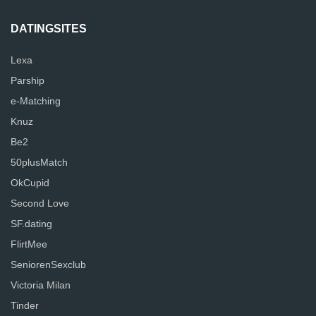
DATINGSITES
Lexa
Parship
e-Matching
Knuz
Be2
50plusMatch
OkCupid
Second Love
SF.dating
FlirtMee
SeniorenSexclub
Victoria Milan
Tinder