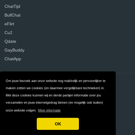
ChatTijd
BullChat
eFlirt
Cu2
Qdate
GayBuddy
ChatApp
Om jouw bezoek aan onze website nog makkelijk en persoonlijker te
Contact
Over ons
maken zetten we cookies (en daarmee vergelijkbare technieken) in.
Privacy
Algemene
Met deze cookies kunnen wij en derde partijen informatie over jou
verzamelen en jouw internetgedrag binnen (en mogelijk ook buiten)
Voorwaarden
onze website volgen.
Meer informatie
FAQ
Nederland
OK
Copyright © 2026 DatingWebsites.nl