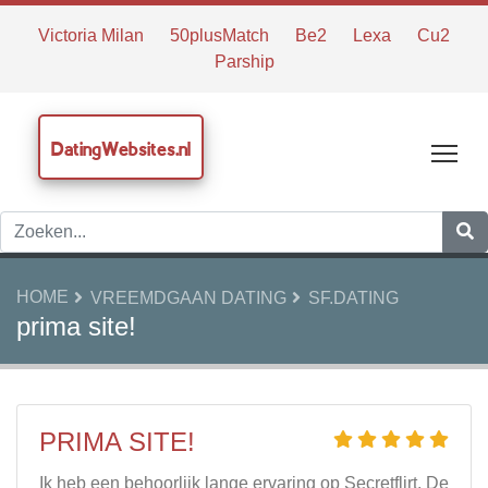
Victoria Milan
50plusMatch
Be2
Lexa
Cu2
Parship
DatingWebsites.nl
Tog
HOME
VREEMDGAAN DATING
SF.DATING
prima site!
PRIMA SITE!
Ik heb een behoorlijk lange ervaring op Secretflirt. De