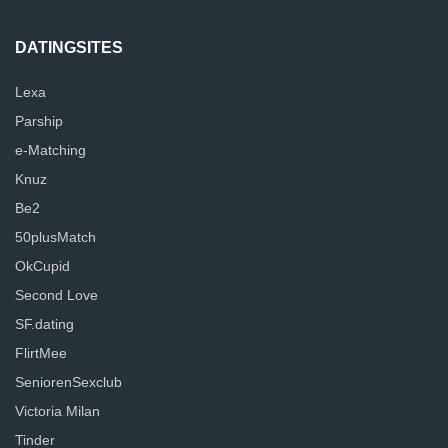
DATINGSITES
Lexa
Parship
e-Matching
Knuz
Be2
50plusMatch
OkCupid
Second Love
SF.dating
FlirtMee
SeniorenSexclub
Victoria Milan
Tinder