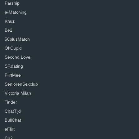
Parship
e-Matching
Knuz
Be2
50plusMatch
OkCupid
Second Love
SF.dating
FlirtMee
SeniorenSexclub
Victoria Milan
Tinder
ChatTijd
BullChat
eFlirt
Cu2