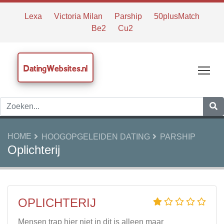
Lexa
Victoria Milan
Parship
50plusMatch
Be2
Cu2
DatingWebsites.nl
Tog
HOME
HOOGOPGELEIDEN DATING
PARSHIP
Oplichterij
OPLICHTERIJ
Mensen trap hier niet in dit is alleen maar