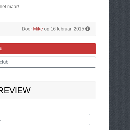
 het maar!
Door
Mike
op 16 februari 2015
b
club
 REVIEW