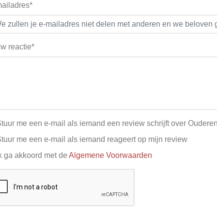
ailadres*
w reactie*
tuur me een e-mail als iemand een review schrijft over Ouder
tuur me een e-mail als iemand reageert op mijn review
k ga akkoord met de
Algemene Voorwaarden