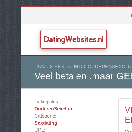
DatingWebsites.nl
HOME
SEXDATING
OUDERENSEXCLU
Veel betalen..maar GE
Datingsites:
V
OuderenSexclub
Categorie:
E
Sexdating
URL:
Oud