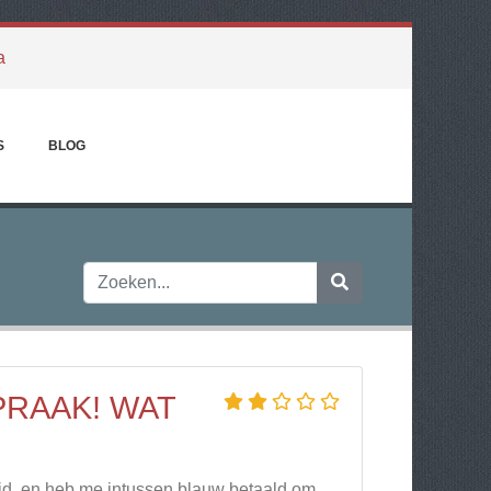
a
S
BLOG
PRAAK! WAT
 lid, en heb me intussen blauw betaald om