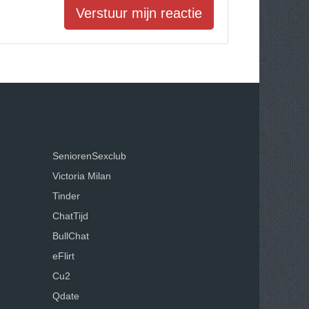
Verstuur mijn reactie
SeniorenSexclub
Victoria Milan
Tinder
ChatTijd
BullChat
eFlirt
Cu2
Qdate