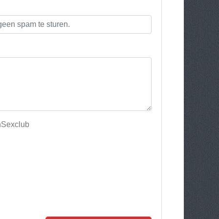
enSexclub