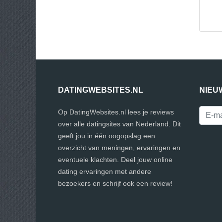
DATINGWEBSITES.NL
NIEU
Op DatingWebsites.nl lees je reviews
over alle datingsites van Nederland. Dit
geeft jou in één oogopslag een
overzicht van meningen, ervaringen en
eventuele klachten. Deel jouw online
dating ervaringen met andere
bezoekers en schrijf ook een review!