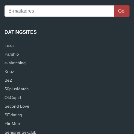
DATINGSITES
Lexa
Parship
e-Matching
Knuz
Be2
50plusMatch
OkCupid
Second Love
SF.dating
FlirtMee
SeniorenSexclub