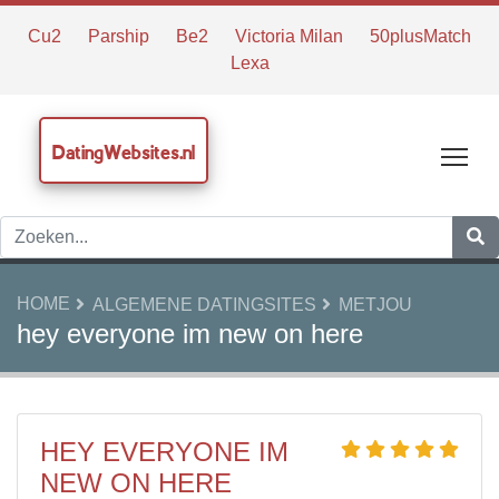
Cu2
Parship
Be2
Victoria Milan
50plusMatch
Lexa
DatingWebsites.nl
Tog
HOME
ALGEMENE DATINGSITES
METJOU
hey everyone im new on here
HEY EVERYONE IM
NEW ON HERE