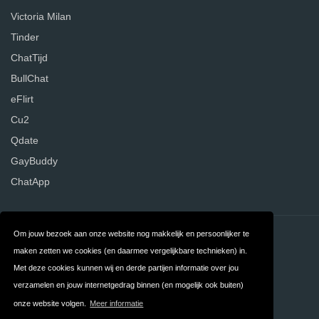
Victoria Milan
Tinder
ChatTijd
BullChat
eFlirt
Cu2
Qdate
GayBuddy
ChatApp
Om jouw bezoek aan onze website nog makkelijk en persoonlijker te
Contact
Over ons
maken zetten we cookies (en daarmee vergelijkbare technieken) in.
Privacy
Algemene
Met deze cookies kunnen wij en derde partijen informatie over jou
verzamelen en jouw internetgedrag binnen (en mogelijk ook buiten)
Voorwaarden
onze website volgen.
Meer informatie
FAQ
Nederland